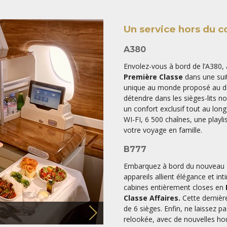
Un service hors du 
A380
Envolez-vous à bord de l’A380, 
Première Classe
dans une suit
unique au monde proposé au dé
détendre dans les sièges-lits n
un confort exclusif tout au long
WI-FI, 6 500 chaînes, une playli
votre voyage en famille.
B777
Embarquez à bord du nouveau B
appareils allient élégance et in
cabines entièrement closes en
Classe Affaires.
Cette dernièr
de 6 sièges. Enfin, ne laissez p
s
relookée, avec de nouvelles hou