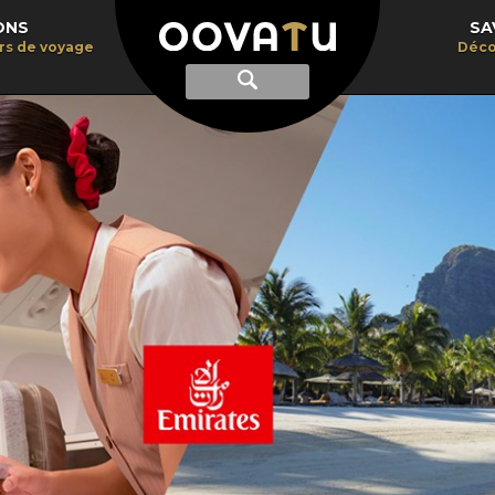
ONS
SA
irs de voyage
Déco
Afficher
Recherche
la
recherche