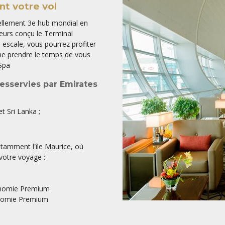
t votre vol
ellement 3e hub mondial en
leurs conçu le Terminal
 escale, vous pourrez profiter
e prendre le temps de vous
Spa
esservies par Emirates
t Sri Lanka ;
otamment l'île Maurice, où
 votre voyage :
conomie Premium
conomie Premium