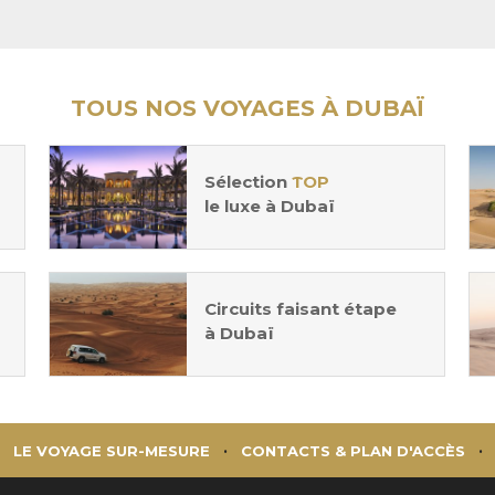
TOUS NOS VOYAGES À DUBAÏ
Sélection
TOP
le luxe à Dubaï
Circuits faisant étape
à Dubaï
LE VOYAGE SUR-MESURE
CONTACTS & PLAN D'ACCÈS