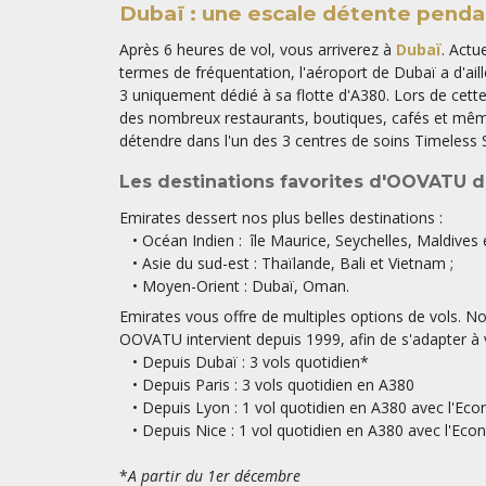
Dubaï : une escale détente pendan
Après 6 heures de vol, vous arriverez à
Dubaï
. Actu
termes de fréquentation, l'aéroport de Dubaï a d'ail
3 uniquement dédié à sa flotte d'A380. Lors de cette
des nombreux restaurants, boutiques, cafés et mêm
détendre dans l'un des 3 centres de soins Timeless 
Les destinations favorites d'OOVATU d
Emirates dessert nos plus belles destinations :
• Océan Indien : île Maurice, Seychelles, Maldives e
• Asie du sud-est : Thaïlande, Bali et Vietnam ;
• Moyen-Orient : Dubaï, Oman.
Emirates vous offre de multiples options de vols. N
OOVATU intervient depuis 1999, afin de s'adapter à
• Depuis Dubaï : 3 vols quotidien*
• Depuis Paris : 3 vols quotidien en A380
• Depuis Lyon : 1 vol quotidien en A380 avec l'E
• Depuis Nice : 1 vol quotidien en A380 avec l'E
*
A partir du 1er décembre