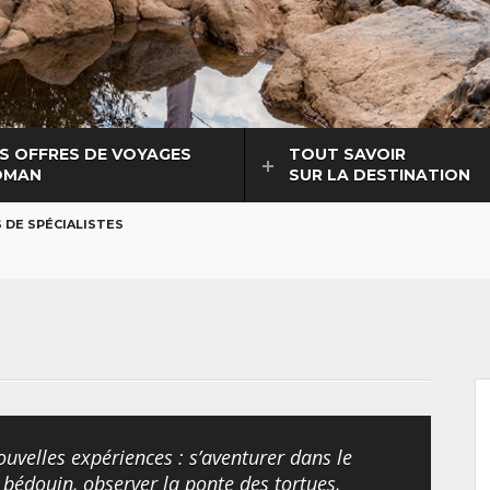
S OFFRES DE VOYAGES
TOUT SAVOIR
OMAN
SUR LA DESTINATION
 DE SPÉCIALISTES
N
uvelles expériences : s’aventurer dans le
bédouin, observer la ponte des tortues,