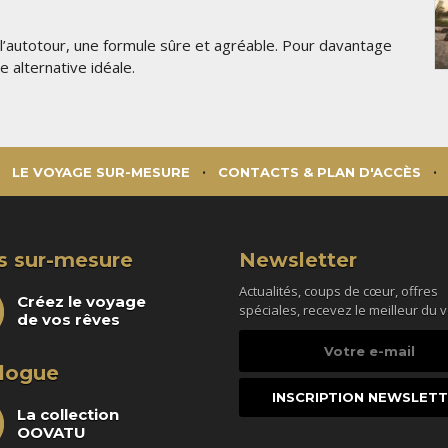
l’autotour, une formule sûre et agréable. Pour davantage
e alternative idéale.
LE VOYAGE SUR-MESURE
CONTACTS & PLAN D'ACCÈS
s sur-mesure
Newsletter
Actualités, coups de cœur, offres
Créez le voyage
spéciales, recevez le meilleur du 
de vos rêves
Votre
e-
logue
mail
La collection
OOVATU