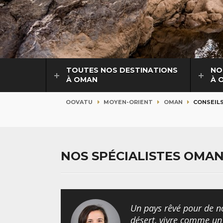
TOUTES NOS DESTINATIONS
NO
À OMAN
À 
OOVATU
MOYEN-ORIENT
OMAN
CONSEILS
NOS SPÉCIALISTES OMA
Un pays rêvé pour de no
désert, vivre comme un 