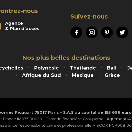
ontrez-nous
Suivez-nous
Agence
& Plan d'accès
Facebook
Instagram
Pinteres
Tw
Nos plus belles destinations
eychelles
Polynésie
Thaïlande
Bali
J
Afrique du Sud
Mexique
Grèce
orges Picquart 75017 Paris - S.A.S au capital de 155 696 eur
ut France IM075100020 - Garantie financière Groupama - Agrément IATA
Assurance responsabilité civile et professionnelle HISCOX RCP008106