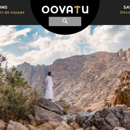
ONS
SA
irs de voyage
Déco
Afficher
Recherche
la
recherche