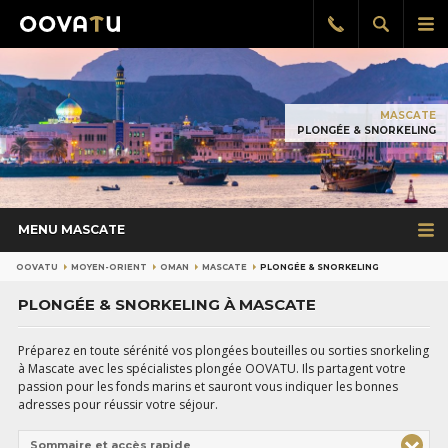
Afficher
Aff
Rappel
gratuit
la
le
recherch
me
pri
MASCATE
PLONGÉE & SNORKELING
MENU MASCATE
OOVATU
MOYEN-ORIENT
OMAN
MASCATE
PLONGÉE & SNORKELING
PLONGÉE & SNORKELING À MASCATE
Préparez en toute sérénité vos plongées bouteilles ou sorties snorkeling
à Mascate avec les spécialistes plongée OOVATU. Ils partagent votre
passion pour les fonds marins et sauront vous indiquer les bonnes
adresses pour réussir votre séjour.
Sommaire et accès rapide