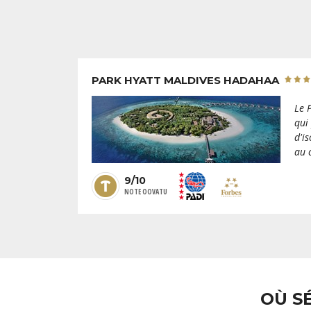
PARK HYATT MALDIVES HADAHAA
Le 
qui
d'i
au 
9/10
NOTE OOVATU
OÙ S