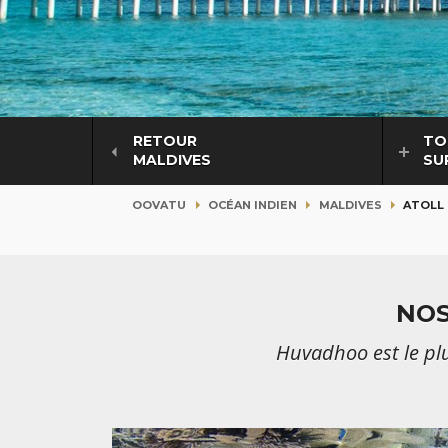
RETOUR
TO
MALDIVES
SU
OOVATU
OCÉAN INDIEN
MALDIVES
ATOLL
NOS
Huvadhoo est le plu