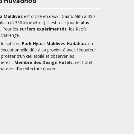
l d'Huvadhoo
ux Maldives
est divisé en deux : Gaafu Alifu à 330
alu (à 360 kilomètres). Il est à ce jour le
plus
e
. Pour les
surfers expérimentés
, les Reefs
 challenge.
 le sublime
Park Hyatt Maldives Hadahaa
, un
n exceptionnelle dûe à sa proximité avec l'équateur
r profiter d'un ciel étoilé et observer les
hères...
Membre des Design Hotels
, cet hôtel
ateurs d'architecture épurée !