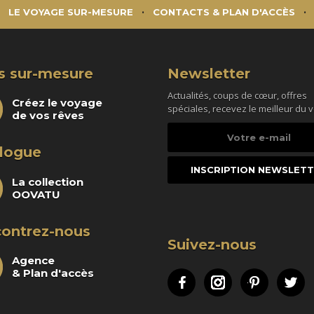
LE VOYAGE SUR-MESURE
CONTACTS & PLAN D'ACCÈS
s sur-mesure
Newsletter
Actualités, coups de cœur, offres
Créez le voyage
spéciales, recevez le meilleur du 
de vos rêves
Votre
e-
logue
mail
La collection
OOVATU
ontrez-nous
Suivez-nous
Agence
& Plan d'accès
Facebook
Instagram
Pinteres
Tw