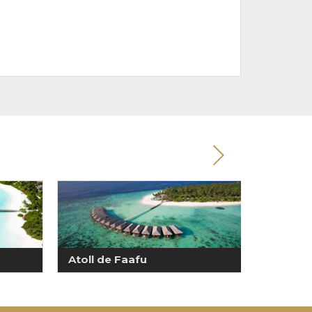
Atoll de Faafu
Atoll d