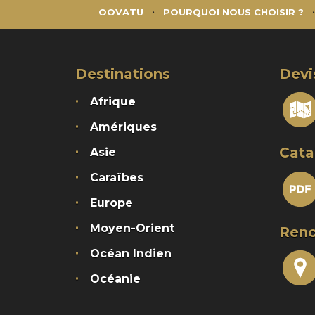
OOVATU
POURQUOI NOUS CHOISIR ?
Destinations
Devi
Afrique
Amériques
Cata
Asie
Caraïbes
Europe
Moyen-Orient
Renc
Océan Indien
Océanie