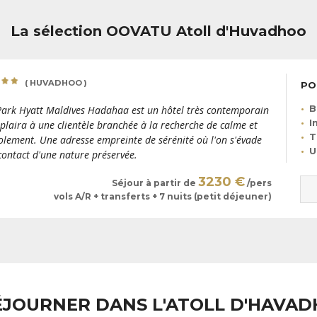
La sélection OOVATU Atoll d'Huvadhoo
( HUVADHOO )
PO
B
Park Hyatt Maldives Hadahaa est un hôtel très contemporain
I
 plaira à une clientèle branchée à la recherche de calme et
T
solement. Une adresse empreinte de sérénité où l'on s'évade
U
contact d'une nature préservée.
3230 €
Séjour à partir de
/pers
vols A/R + transferts + 7 nuits (petit déjeuner)
ÉJOURNER DANS L'ATOLL D'HAVAD