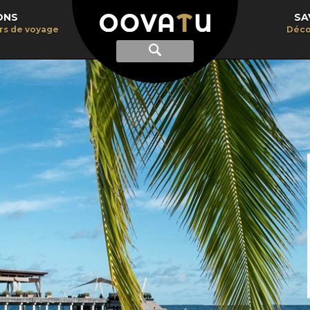
ONS
SA
irs de voyage
Déco
Afficher
Recherche
la
recherche