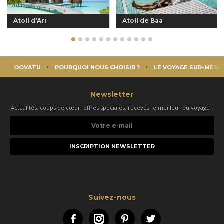
Atoll d'Ari
Atoll de Baa
OOVATU
POURQUOI NOUS CHOISIR ?
LE VOYAGE SUR-MESU
Newsletter
Actualités, coups de cœur, offres spéciales, recevez le meilleur du voyage :
Votre
e-
mail
Suivez-nous
Facebook
Instagram
Pinterest
Twitter