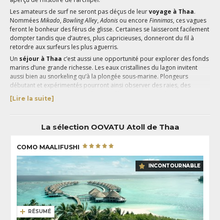
Les amateurs de surf ne seront pas déçus de leur
voyage à Thaa
.
Nommées
Mikado
,
Bowling Alley
,
Adonis
ou encore
Finnimas
, ces vagues
feront le bonheur des férus de glisse. Certaines se laisseront facilement
dompter tandis que d’autres, plus capricieuses, donneront du fil à
retordre aux surfeurs les plus aguerris.
Un
séjour à Thaa
c’est aussi une opportunité pour explorer des fonds
marins d’une grande richesse. Les eaux cristallines du lagon invitent
aussi bien au snorkeling qu’à la plongée sous-marine. Plongeurs
débutant et expérimentés pourront ainsi observer des raies, des
barracudas, des carangues, des napoléons ou encore des requins
[Lire la suite]
marteaux se hasardant près des coraux multicolores.
Au-delà des activités nautiques, l’atoll recèle de nombreux trésors
culturels à découvrir durant votre
voyage à Thaa
. L’île de
Dhiyamigili
La sélection OOVATU Atoll de Thaa
abrite les ruines du palais du sultan
Imaaduddeen II
qui régna sur les
Maldives de 1704 à 1721. A
Guraidhoo
, vous découvrirez la sépulture du
COMO MAALIFUSHI
sultan
Usman Ier
. Une halte à
Burunee
sera l’occasion d’admirer le
savoir-faire des artisans locaux. Si les hommes de cette île sont connus
INCONTOURNABLE
pour la fabrication de bateaux traditionnels en bois, les femmes sont
quant à elles spécialisées dans la confection de cordes en fibre de coco
et de nattes en carex. Ne manquez pas de visiter la mosquée où vous
pourrez admirer un cadran solaire et des pierres tombales datant
XVIIIe siècle.
RÉSUMÉ
Pour votre
séjour à Thaa
, nous vous recommandons l’
hôtel COMO