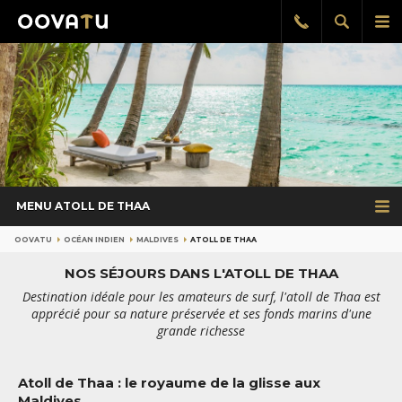
Afficher
Aff
Rappel
gratuit
la
le
recherch
me
pri
MENU ATOLL DE THAA
OOVATU
OCÉAN INDIEN
MALDIVES
ATOLL DE THAA
NOS SÉJOURS DANS L'ATOLL DE THAA
Destination idéale pour les amateurs de surf, l'atoll de Thaa est
apprécié pour sa nature préservée et ses fonds marins d'une
grande richesse
Atoll de Thaa : le royaume de la glisse aux
Maldives