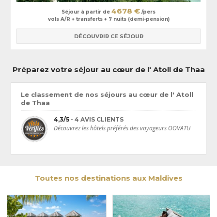
Maalifushi
. Un établissement de luxe, niché sur une île paradisiaque et
4678 €
doté de sublimes villas à la décoration élégante.
Séjour à partir de
/pers
vols A/R + transferts + 7 nuits (demi-pension)
Nos conseillers spécialistes Maldives se feront un plaisir de vous
accompagner dans l’organisation de votre
voyage à Thaa
.
DÉCOUVRIR CE SÉJOUR
Préparez votre séjour au cœur de l' Atoll de Thaa
Le classement de nos séjours au cœur de l' Atoll
de Thaa
4,3/5
- 4 AVIS CLIENTS
Découvrez les hôtels préférés des voyageurs OOVATU
Toutes nos destinations aux Maldives