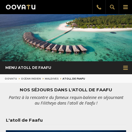
Afficher
Aff
Rappel
gratuit
la
le
recherch
me
pri
MENU ATOLL DE FAAFU
OOVATU
OCÉAN INDIEN
MALDIVES
ATOLL DE FAAFU
NOS SÉJOURS DANS L'ATOLL DE FAAFU
Partez à la rencontre du fameux requin-baleine en séjournant
au Filitheyo dans l'atoll de Faafu !
L'atoll de Faafu