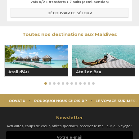
vols A/R + transferts + 7 nuits (demi-pension)
DÉCOUVRIR CE SÉJOUR
Toutes nos destinations aux Maldives
Atoll d'Ari
Atoll de Baa
OOVATU
POURQUOI NOUS CHOISIR ?
LE VOYAGE SUR-MESU
Newsletter
Actualités, coups de cœur, offres spéciales, recevez le meilleur du voyage :
Votre