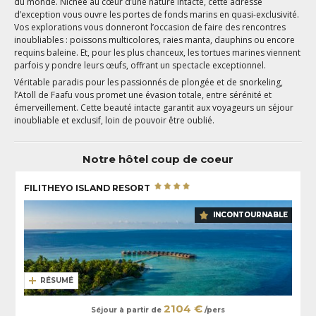
du monde. Nichée au cœur d’une nature intacte, cette adresse
d’exception vous ouvre les portes de fonds marins en quasi-exclusivité.
Vos explorations vous donneront l’occasion de faire des rencontres
inoubliables : poissons multicolores, raies manta, dauphins ou encore
requins baleine. Et, pour les plus chanceux, les tortues marines viennent
parfois y pondre leurs œufs, offrant un spectacle exceptionnel.
Véritable paradis pour les passionnés de plongée et de snorkeling,
l’Atoll de Faafu vous promet une évasion totale, entre sérénité et
émerveillement. Cette beauté intacte garantit aux voyageurs un séjour
inoubliable et exclusif, loin de pouvoir être oublié.
Notre hôtel coup de coeur
FILITHEYO ISLAND RESORT
INCONTOURNABLE
RÉSUMÉ
2104 €
Séjour à partir de
/pers