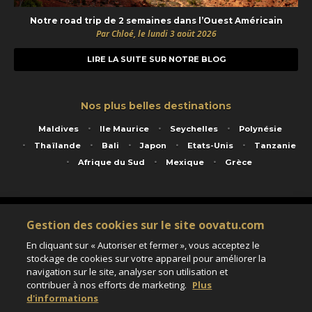
Notre road trip de 2 semaines dans l’Ouest Américain
Par Chloé, le lundi 3 août 2026
LIRE LA SUITE SUR NOTRE BLOG
Nos plus belles destinations
Maldives
Ile Maurice
Seychelles
Polynésie
Thaïlande
Bali
Japon
Etats-Unis
Tanzanie
Afrique du Sud
Mexique
Grèce
Service animé par Nautil Voyages - 22 rue Georges Picquart 75017 Paris - S.A.S
Gestion des cookies sur le site oovatu.com
au capital de 155 696 euros - RCS Paris B 423 671 973 - Code APE 7911Z
Matricule Atout France IM075100020 - Garantie financière Groupama - Agrément IATA
En cliquant sur « Autoriser et fermer », vous acceptez le
n°20-2 4177 1
stockage de cookies sur votre appareil pour améliorer la
Assurance responsabilité civile et professionnelle HISCOX RCP0081066
navigation sur le site, analyser son utilisation et
contribuer à nos efforts de marketing.
Plus
d'informations