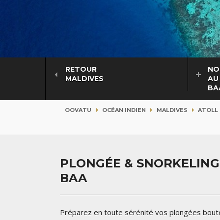
RETOUR
NO
MALDIVES
AU
BA
OOVATU
OCÉAN INDIEN
MALDIVES
ATOLL 
PLONGÉE & SNORKELING 
BAA
Préparez en toute sérénité vos plongées bouteil