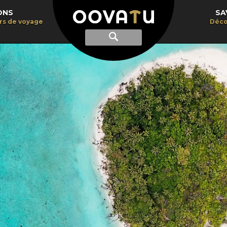
ONS
SA
irs de voyage
Déco
Afficher
Recherche
la
recherche