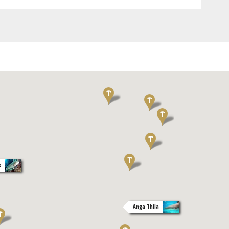
s
Anga Thila