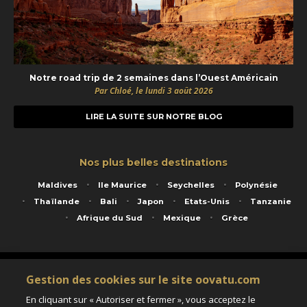
Notre road trip de 2 semaines dans l’Ouest Américain
Par Chloé, le lundi 3 août 2026
LIRE LA SUITE SUR NOTRE BLOG
Nos plus belles destinations
Maldives
Ile Maurice
Seychelles
Polynésie
Thaïlande
Bali
Japon
Etats-Unis
Tanzanie
Afrique du Sud
Mexique
Grèce
Service animé par Nautil Voyages - 22 rue Georges Picquart 75017 Paris - S.A.S
Gestion des cookies sur le site oovatu.com
au capital de 155 696 euros - RCS Paris B 423 671 973 - Code APE 7911Z
Matricule Atout France IM075100020 - Garantie financière Groupama - Agrément IATA
En cliquant sur « Autoriser et fermer », vous acceptez le
n°20-2 4177 1