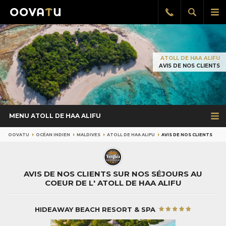
Afficher
Aff
Rappel
gratuit
la
le
recherch
me
pri
ATOLL DE HAA ALIFU
AVIS DE NOS CLIENTS
MENU ATOLL DE HAA ALIFU
OOVATU
OCÉAN INDIEN
MALDIVES
ATOLL DE HAA ALIFU
AVIS DE NOS CLIENTS
AVIS DE NOS CLIENTS SUR NOS SÉJOURS AU
COEUR DE L' ATOLL DE HAA ALIFU
HIDEAWAY BEACH RESORT & SPA