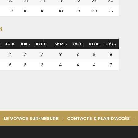
25
25
25
26
28
29
30
0
18
18
18
18
19
20
23
t
I
JUIN
JUIL.
AOÛT
SEPT.
OCT.
NOV.
DÉC.
7
7
7
8
9
9
8
6
6
6
4
4
4
7
LE VOYAGE SUR-MESURE
CONTACTS & PLAN D'ACCÈS