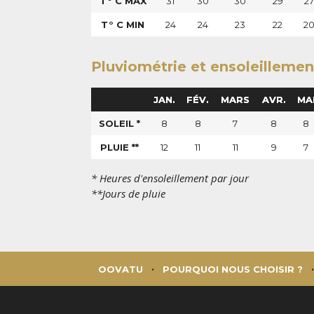
T° C MAX
31
30
30
29
27
T° C MIN
24
24
23
22
2
Pluviométrie et ensoleillemen
JAN.
FÉV.
MARS
AVR.
MA
SOLEIL *
8
8
7
8
8
PLUIE **
12
11
11
9
7
* Heures d'ensoleillement par jour
**Jours de pluie
OOVATU
POURQUOI NOUS CHOISIR ?