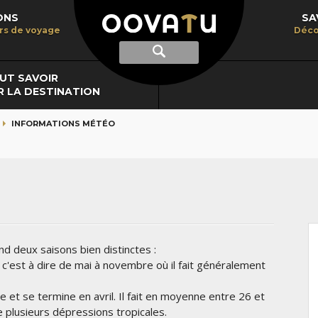
ONS
SA
irs de voyage
Déco
Afficher
Recherche
la
recherche
UT SAVOIR
R LA DESTINATION
INFORMATIONS MÉTÉO
nd deux saisons bien distinctes :
l, c'est à dire de mai à novembre où il fait généralement
t se termine en avril. Il fait en moyenne entre 26 et
 plusieurs dépressions tropicales.