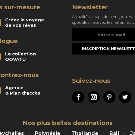
s sur-mesure
Newsletter
Actualités, coups de cœur, offres
Créez le voyage
spéciales, recevez le meilleur du 
de vos rêves
Votre
e-
logue
mail
La collection
OOVATU
ontrez-nous
Suivez-nous
Agence
& Plan d'accès
Facebook
Instagram
Pinteres
Tw
Nos plus belles destinations
eychelles
Polynésie
Thaïlande
Bali
J