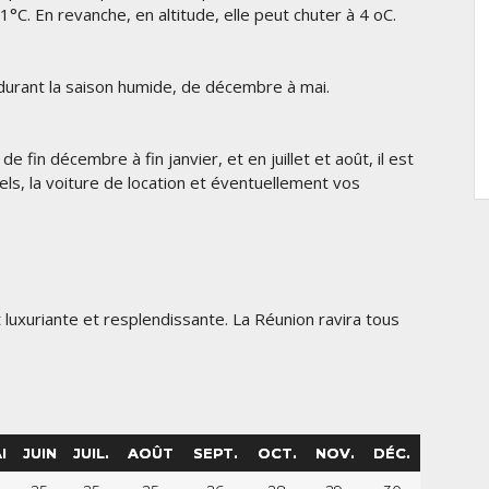
1°C. En revanche, en altitude, elle peut chuter à 4 oC.
 durant la saison humide, de décembre à mai.
 fin décembre à fin janvier, et en juillet et août, il est
els, la voiture de location et éventuellement vos
luxuriante et resplendissante. La Réunion ravira tous
I
JUIN
JUIL.
AOÛT
SEPT.
OCT.
NOV.
DÉC.