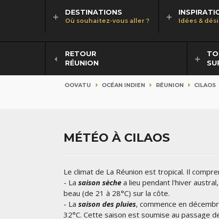
DESTINATIONS
INSPIRATI
Où souhaitez-vous aller ?
Idées & dés
RETOUR
TO
RÉUNION
SU
OOVATU
OCÉAN INDIEN
RÉUNION
CILAOS
MÉTÉO À CILAOS
Le climat de La Réunion est tropical. Il compre
- La
s
aison sèche
a lieu pendant l'hiver austra
beau (de 21 à 28°C) sur la côte.
- La
saison des pluies
, commence en décembre e
32°C. Cette saison est soumise au passage de