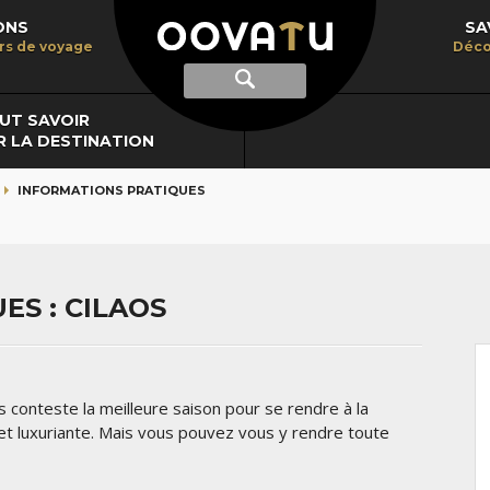
ONS
SA
irs de voyage
Déco
Afficher
Recherche
la
recherche
UT SAVOIR
R LA DESTINATION
INFORMATIONS PRATIQUES
ES : CILAOS
conteste la meilleure saison pour se rendre à la
et luxuriante. Mais vous pouvez vous y rendre toute