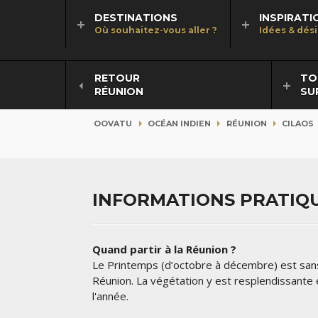
DESTINATIONS
INSPIRATI
Où souhaitez-vous aller ?
Idées & dés
RETOUR
TO
RÉUNION
SU
OOVATU
OCÉAN INDIEN
RÉUNION
CILAOS
INFORMATIONS PRATIQU
Quand partir à la Réunion ?
Le Printemps (d’octobre à décembre) est sans 
Réunion. La végétation y est resplendissante 
l'année.