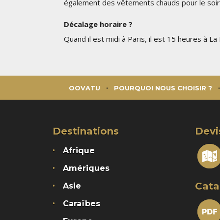
également des vêtements chauds pour le soir
Décalage horaire ?
Quand il est midi à Paris, il est 15 heures à L
OOVATU
POURQUOI NOUS CHOISIR ?
Destinations
Devi
Afrique
Amériques
Cata
Asie
Caraïbes