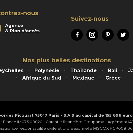
ontrez-nous
Suivez-nous
Agence
& Plan d'accès
Facebook
Instagram
Pinteres
Tw
Nos plus belles destinations
eychelles
Polynésie
Thaïlande
Bali
J
Afrique du Sud
Mexique
Grèce
orges Picquart 75017 Paris - S.A.S au capital de 155 696 eur
ut France IM075100020 - Garantie financière Groupama - Agrément IATA
Assurance responsabilité civile et professionnelle HISCOX RCP008106