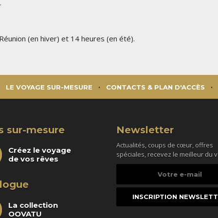
.
a Réunion (en hiver) et 14 heures (en été).
LE VOYAGE SUR-MESURE
CONTACTS & PLAN D'ACCÈS
s sur-mesure
Newsletter
Actualités, coups de cœur, offres
Créez le voyage
spéciales, recevez le meilleur du 
de vos rêves
Votre
e-
logue
mail
La collection
OOVATU