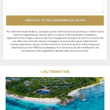
souhaits
particuliers
ENVOYEZ VOTRE DEMANDE DE DEVIS
Par cette demande de devis, j'accepte que les informations recueillies sur ce formulaire
soient enregistrées par Oovatu dans un fichier informatisé pour les besoins
réglementaires et légaux de suivi de mon voyage ainsi que pour la communication de
son offre commerciale. Oovatu s'engage à ne jamais divulguer à des tiers les
coordonnées de ses clients. Conformément à l'article 34 de la loi Informatique et
Liberté du 6 janvier 1978, vous disposez d'un droit d'accès, de modification, de
rectification et de suppression des données vous concernant.
L'ALTERNATIVE