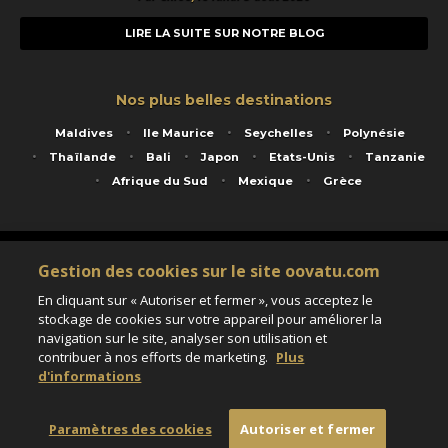
LIRE LA SUITE SUR NOTRE BLOG
Nos plus belles destinations
Maldives
Ile Maurice
Seychelles
Polynésie
Thaïlande
Bali
Japon
Etats-Unis
Tanzanie
Afrique du Sud
Mexique
Grèce
Service animé par Nautil Voyages - 22 rue Georges Picquart 75017 Paris - S.A.S
Gestion des cookies sur le site oovatu.com
au capital de 155 696 euros - RCS Paris B 423 671 973 - Code APE 7911Z
Matricule Atout France IM075100020 - Garantie financière Groupama - Agrément IATA
En cliquant sur « Autoriser et fermer », vous acceptez le
n°20-2 4177 1
stockage de cookies sur votre appareil pour améliorer la
Assurance responsabilité civile et professionnelle HISCOX RCP0081066
navigation sur le site, analyser son utilisation et
contribuer à nos efforts de marketing.
Plus
d'informations
Paramètres des cookies
Paramètres des cookies
Autoriser et fermer