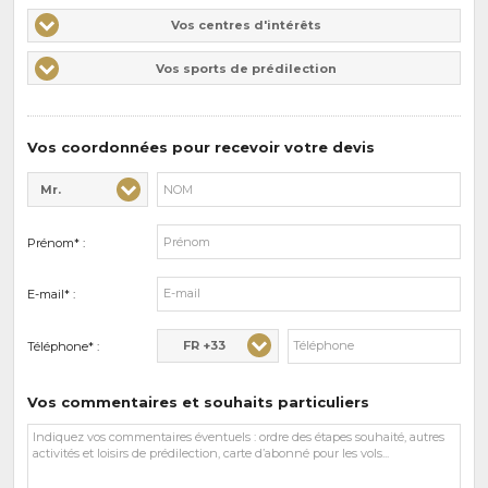
Vos
Vos centres d'intérêts
centres
Vos
Vos sports de prédilection
d'intérêts
sports
de
prédilections
Vos coordonnées pour recevoir votre devis
Mr.
Civilité* :
Nom* :
Prénom* :
E-mail* :
FR +33
Téléphone* :
Vos commentaires et souhaits particuliers
Vos
commentaires
et