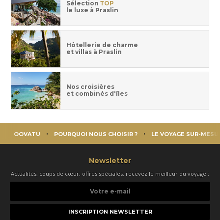
Sélection
TOP
le luxe à Praslin
Hôtellerie de charme
et villas à Praslin
Nos croisières
et combinés d'îles
OOVATU
POURQUOI NOUS CHOISIR ?
LE VOYAGE SUR-MESU
Newsletter
Actualités, coups de cœur, offres spéciales, recevez le meilleur du voyage :
Votre
e-
mail