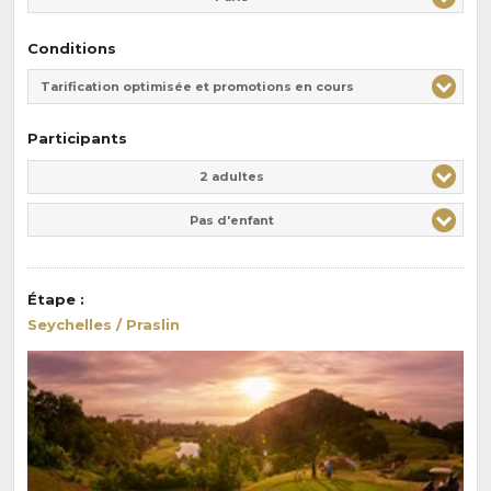
Conditions
Tarification optimisée et promotions en cours
Participants
Adulte(s)
Enfant(s)
2 adultes
Pas d'enfant
Étape
:
Seychelles / Praslin