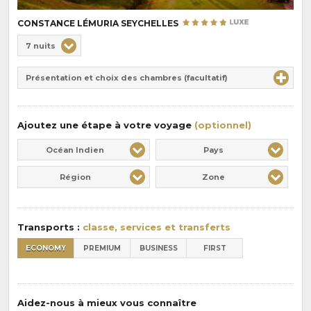
CONSTANCE LÉMURIA SEYCHELLES
Choix
7 nuits
de
Durée
la
Présentation et choix des chambres (facultatif)
:
pension
:
Ajoutez une étape à votre voyage
(optionnel)
Océan Indien
Pays
Région
Zone
Transports :
classe, services et transferts
ECONOMY
PREMIUM
BUSINESS
FIRST
Aidez-nous à mieux vous connaître