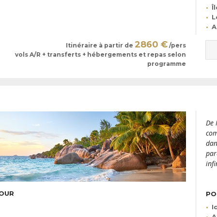
Î
L
A
2860 €
Itinéraire à partir de
/pers
vols A/R + transferts + hébergements et repas selon
programme
De 
com
dan
par
inf
JOUR
PO
I
A