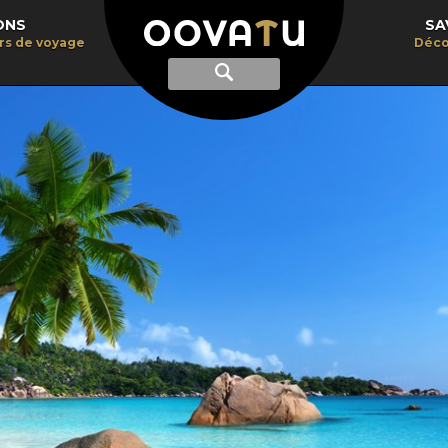
ONS
SA
irs de voyage
Déco
Afficher
Recherche
la
recherche