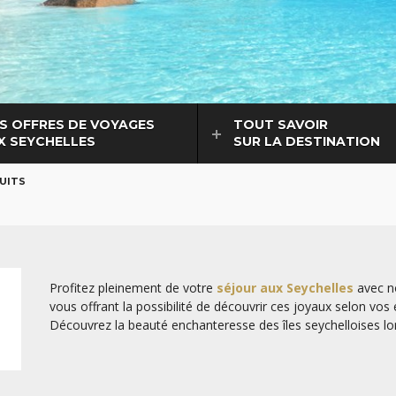
S OFFRES DE VOYAGES
TOUT SAVOIR
X SEYCHELLES
SUR LA DESTINATION
CUITS
Profitez pleinement de votre
séjour aux Seychelles
avec no
vous offrant la possibilité de découvrir ces joyaux selon vos 
Découvrez la beauté enchanteresse des îles seychelloises l
inoubliable en combinant deux ou trois îles différentes pour
allures de paradis sur terre.
Pour poursuivre votre voyage à travers d'autres trésors de 