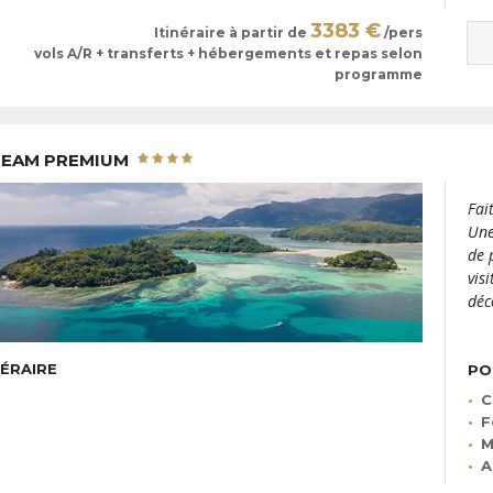
3383 €
Itinéraire à partir de
/pers
vols A/R + transferts + hébergements et repas selon
programme
DREAM PREMIUM
Fai
Une
de 
vis
déc
NÉRAIRE
PO
C
F
M
A