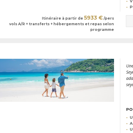
V
P
5933 €
Itinéraire à partir de
/pers
vols A/R + transferts + hébergements et repas selon
programme
Une
Sey
ada
sey
PO
U
A
U