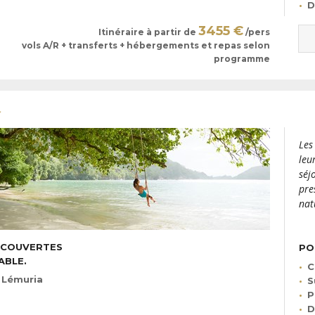
D
3455 €
Itinéraire à partir de
/pers
vols A/R + transferts + hébergements et repas selon
programme
Les
leu
séj
pre
nat
DÉCOUVERTES
PO
ABLE.
C
 Lémuria
S
P
D