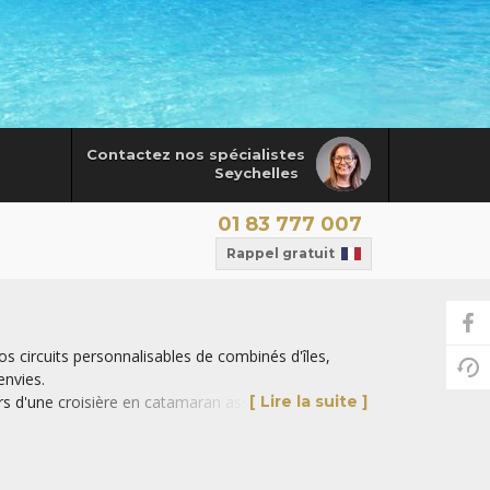
Contactez nos spécialistes
Seychelles
01 83 777 007
Rappel gratuit
s circuits personnalisables de combinés d'îles,
envies.
ors d'une croisière en catamaran assurément
[ Lire la suite ]
 mieux apprécier les charmes de cet archipel aux
la région, découvrez
tous nos combinés d'îles