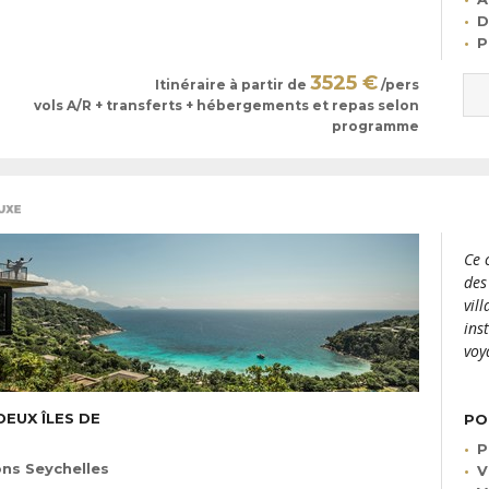
D
P
3525 €
Itinéraire à partir de
/pers
vols A/R + transferts + hébergements et repas selon
programme
Ce 
des
vil
ins
voy
EUX ÎLES DE
PO
P
ns Seychelles
V