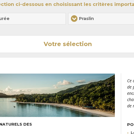
dans l'océan Indien
et laissez-vous emporter par des expé
lection ci-dessous
en choisissant les critères import
urée
Praslin
Votre sélection
Ce 
de 
enc
cha
de 
 NATURELS DES
PO
L