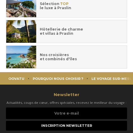
Sélection
TOP
le luxe à Praslin
Hôtellerie de charme
et villas à Praslin
Nos croisières
et combinés d'îles
OOVATU
POURQUOI NOUS CHOISIR ?
LE VOYAGE SUR-MESU
Newsletter
Actualités, coups de cœur, offres spéciales, recevez le meilleur du voyage :
Votre
e-
mail