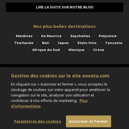
LIRE LA SUITE SUR NOTRE BLOG
Nos plus belles destinations
Maldives
Ile Maurice
Seychelles
Polynésie
Thaïlande
Bali
Japon
Etats-Unis
Tanzanie
Afrique du Sud
Mexique
Grèce
Service animé par Nautil Voyages - 22 rue Georges Picquart 75017 Paris - S.A.S
Gestion des cookies sur le site oovatu.com
au capital de 155 696 euros - RCS Paris B 423 671 973 - Code APE 7911Z
Matricule Atout France IM075100020 - Garantie financière Groupama - Agrément IATA
En cliquant sur « Autoriser et fermer », vous acceptez le
n°20-2 4177 1
stockage de cookies sur votre appareil pour améliorer la
Assurance responsabilité civile et professionnelle HISCOX RCP0081066
navigation sur le site, analyser son utilisation et
contribuer à nos efforts de marketing.
Plus
d'informations
Paramètres des cookies
Paramètres des cookies
Autoriser et fermer