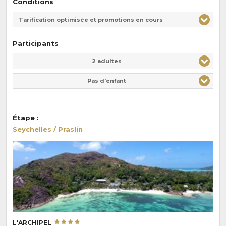
Conditions
Tarification optimisée et promotions en cours
Participants
Adulte(s)
Enfant(s)
2 adultes
Pas d'enfant
Étape
:
Seychelles / Praslin
L'ARCHIPEL