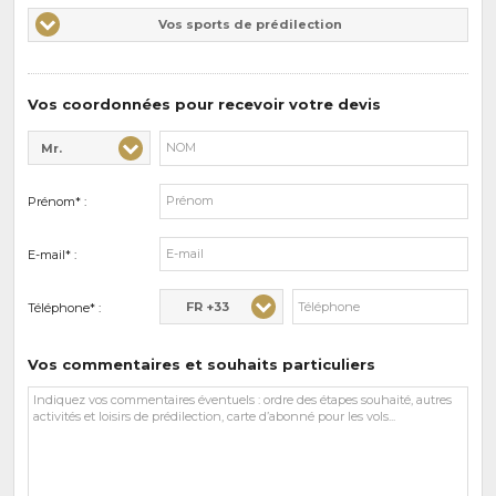
Vos
Vos sports de prédilection
d'intérêts
sports
de
prédilections
Vos coordonnées pour recevoir votre devis
Mr.
Civilité* :
Nom* :
Prénom* :
E-mail* :
FR +33
Téléphone* :
Vos commentaires et souhaits particuliers
Vos
commentaires
et
souhaits