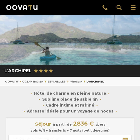
Afficher
Aff
Rappel
gratuit
la
le
recherch
me
pri
L'ARCHIPEL
OOVATU
OCÉAN INDIEN
SEYCHELLES
PRASLIN
L'ARCHIPEL
Hôtel de charme en pleine nature
Sublime plage de sable fin
Cadre intime et raffiné
Adresse idéale pour un voyage de noces
2836 €
Séjour
à partir de
/pers
vols A/R + transferts + 7 nuits (petit déjeuner)