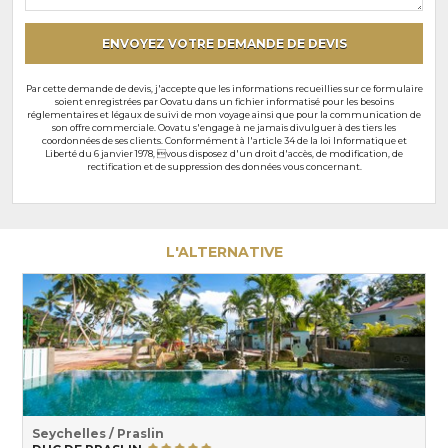
particuliers
ENVOYEZ VOTRE DEMANDE DE DEVIS
Par cette demande de devis, j'accepte que les informations recueillies sur ce formulaire
soient enregistrées par Oovatu dans un fichier informatisé pour les besoins
réglementaires et légaux de suivi de mon voyage ainsi que pour la communication de
son offre commerciale. Oovatu s'engage à ne jamais divulguer à des tiers les
coordonnées de ses clients. Conformément à l'article 34 de la loi Informatique et
Liberté du 6 janvier 1978, vous disposez d'un droit d'accès, de modification, de
rectification et de suppression des données vous concernant.
L'ALTERNATIVE
Seychelles / Praslin