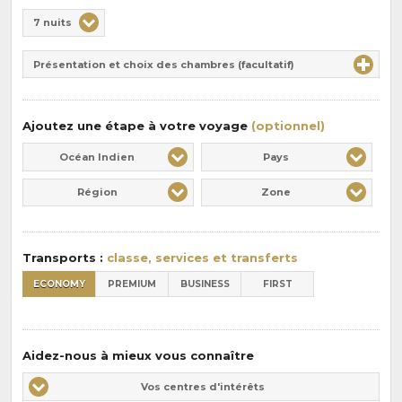
Choix
7 nuits
de
Durée
la
Présentation et choix des chambres (facultatif)
:
pension
:
Ajoutez une étape à votre voyage
(optionnel)
Océan Indien
Pays
Région
Zone
Transports :
classe, services et transferts
ECONOMY
PREMIUM
BUSINESS
FIRST
Aidez-nous à mieux vous connaître
Vos
Vos centres d'intérêts
centres