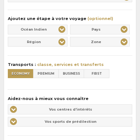
:
pension
:
Ajoutez une étape à votre voyage
(optionnel)
Océan Indien
Pays
Région
Zone
Transports :
classe, services et transferts
ECONOMY
PREMIUM
BUSINESS
FIRST
Aidez-nous à mieux vous connaître
Vos
Vos centres d'intérêts
centres
Vos
Vos sports de prédilection
d'intérêts
sports
de