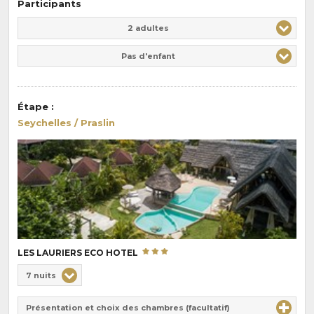
Participants
Adulte(s)
Enfant(s)
2 adultes
Pas d'enfant
Étape
:
Seychelles / Praslin
LES LAURIERS ECO HOTEL
Choix
7 nuits
de
Durée
la
Présentation et choix des chambres (facultatif)