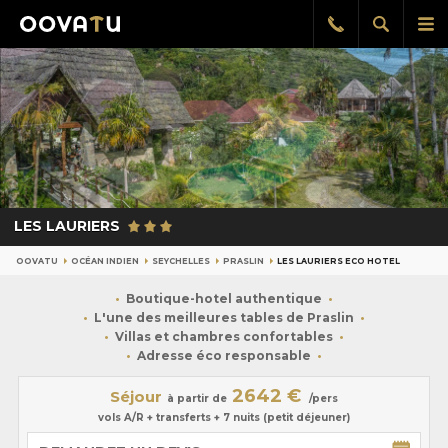
Afficher
Aff
Rappel
gratuit
la
le
recherch
me
pri
LES LAURIERS
OOVATU
OCÉAN INDIEN
SEYCHELLES
PRASLIN
LES LAURIERS ECO HOTEL
Boutique-hotel authentique
L'une des meilleures tables de Praslin
Villas et chambres confortables
Adresse éco responsable
2642 €
Séjour
à partir de
/pers
vols A/R + transferts + 7 nuits (petit déjeuner)