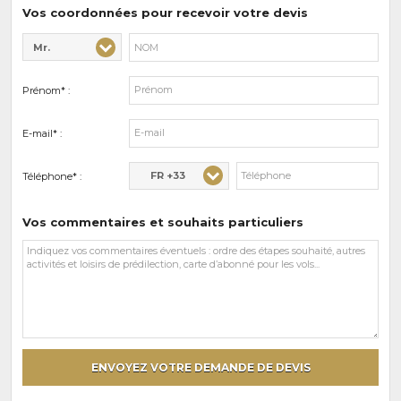
prédilections
Vos coordonnées pour recevoir votre devis
Mr.
Civilité* :
Nom* :
Prénom* :
E-mail* :
FR +33
Téléphone* :
Vos commentaires et souhaits particuliers
Vos
commentaires
et
souhaits
particuliers
ENVOYEZ VOTRE DEMANDE DE DEVIS