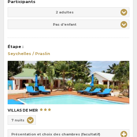
Participants
Adulte(s)
Enfant(s)
2 adultes
Pas d'enfant
Étape
:
Seychelles / Praslin
VILLAS DE MER
Choix
7 nuits
de
Durée
la
Présentation et choix des chambres (facultatif)