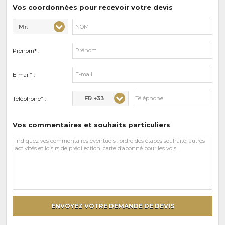
prédilections
Vos coordonnées pour recevoir votre devis
Mr.
Civilité* :
Nom* :
Prénom* :
E-mail* :
FR +33
Téléphone* :
Vos commentaires et souhaits particuliers
Vos
commentaires
et
souhaits
particuliers
ENVOYEZ VOTRE DEMANDE DE DEVIS