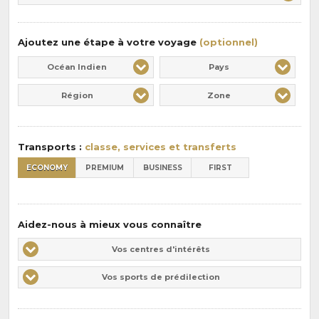
:
pension
:
Ajoutez une étape à votre voyage
(optionnel)
Océan Indien
Pays
Région
Zone
Transports :
classe, services et transferts
ECONOMY
PREMIUM
BUSINESS
FIRST
Aidez-nous à mieux vous connaître
Vos
Vos centres d'intérêts
centres
Vos
Vos sports de prédilection
d'intérêts
sports
de