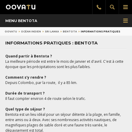
Afficher
Aff
Rappel
gratuit
la
le
MENU BENTOTA
recherch
me
pri
OOVATU
OCÉAN INDIEN
SRI LANKA
BENTOTA
INFORMATIONS PRATIQUES
INFORMATIONS PRATIQUES : BENTOTA
Quand partir à Bentota ?
La meilleure période est entre le mois de janvier et d'avril. C'est à cette
époque que les précipitations sont les plus faibles.
Comment s’y rendre ?
Depuis Colombo, par la route, il y a 85 km.
Durée de transport ?
Il faut compter environ 4 de route selon le trafic.
Quel type de séjour ?
Bentota est un lieu idéal pour un séjour détente à la plage, en famille,
entre amis ou à deux. Avec ses nombreuses activités nautiques, de
magnifiques plages de sable doré et une faune très variée, le
dépaysement est total.