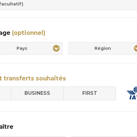
sion
acultatif)
yage
(optionnel)
Pays
Région
t transferts
souhaités
BUSINESS
FIRST
aître