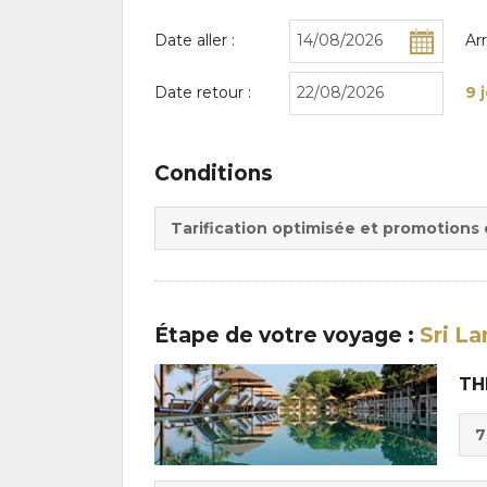
Date aller :
Ar
Date retour :
9 
Conditions
Tarification optimisée et promotions
Étape
de votre voyage
:
Sri La
TH
Cho
7
de
Du
la