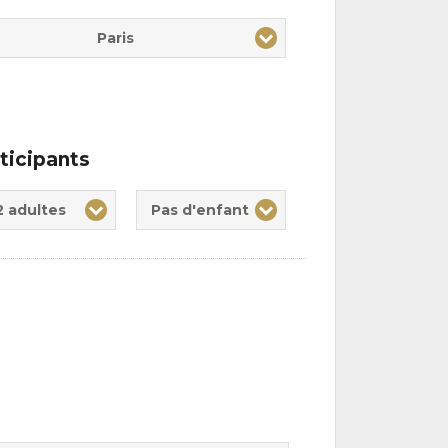
Paris
ticipants
te(s)
nt(s)
2 adultes
Pas d'enfant