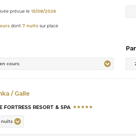
rivée
prévue le
15/08/2026
jours
dont
7 nuits
sur place
Par
Adul
Enfa
 en cours
nka / Galle
E FORTRESS RESORT & SPA
ix
 nuits
rée