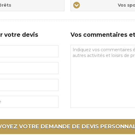
Vos
érêts
Vos spo
sports
de
prédilections
r votre devis
Vos commentaires et 
Vos
commentaires
et
souhaits
particuliers
VOYEZ VOTRE DEMANDE DE DEVIS
PERSONNAL