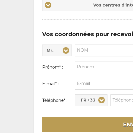
Vos
Vos centres d'int
centres
d'intérêts
Vos coordonnées pour recevoi
Mr.
Civilité* :
Nom* :
Prénom* :
E-mail* :
FR +33
Téléphone* :
EN