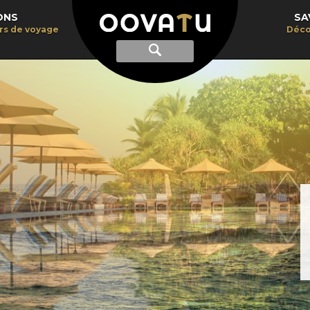
ONS
SA
irs de voyage
Déco
Afficher
Recherche
la
recherche