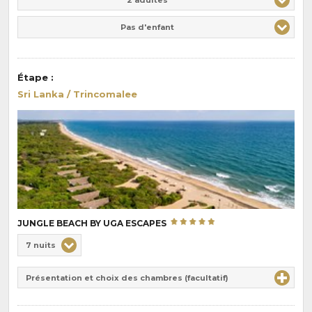
Pas d'enfant
Étape
:
Sri Lanka / Trincomalee
JUNGLE BEACH BY UGA ESCAPES
Choix
7 nuits
de
Durée
la
Présentation et choix des chambres (facultatif)
:
pension
: