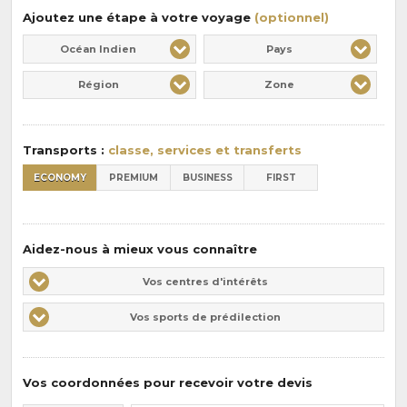
Ajoutez une étape à votre voyage
(optionnel)
Océan Indien
Pays
Région
Zone
Transports :
classe, services et transferts
ECONOMY
PREMIUM
BUSINESS
FIRST
Aidez-nous à mieux vous connaître
Vos
Vos centres d'intérêts
centres
Vos
Vos sports de prédilection
d'intérêts
sports
de
prédilections
Vos coordonnées pour recevoir votre devis