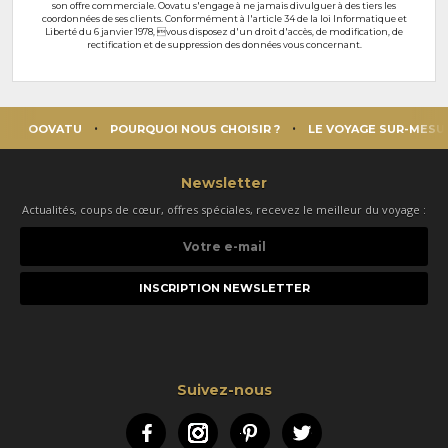
son offre commerciale. Oovatu s'engage à ne jamais divulguer à des tiers les
coordonnées de ses clients. Conformément à l'article 34 de la loi Informatique et
Liberté du 6 janvier 1978, vous disposez d'un droit d'accès, de modification, de
rectification et de suppression des données vous concernant.
OOVATU
POURQUOI NOUS CHOISIR ?
LE VOYAGE SUR-MESU
Newsletter
Actualités, coups de cœur, offres spéciales, recevez le meilleur du voyage :
Votre
e-
mail
Suivez-nous
Facebook
Instagram
Pinterest
Twitter