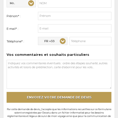
Mr.
Civilité* :
Nom* :
Prénom* :
E-mail* :
FR +33
Téléphone* :
Vos commentaires et souhaits particuliers
Vos
commentaires
et
souhaits
particuliers
ENVOYEZ VOTRE DEMANDE DE DEVIS
Par cette demande de devis, j'accepte que les informations recueillies sur ce formulaire
soient enregistrées par Oovatu dans un fichier informatisé pour les besoins
réglementaires et légaux de suivi de mon voyage ainsi que pour la communication de