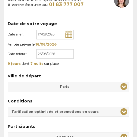
01 83 777 007
à votre écoute au
Date de votre voyage
Date aller :
Arrivée
prévue le
18/08/2026
Date retour :
9 jours
dont
7 nuits
sur place
Ville de départ
Paris
Conditions
Tarification optimisée et promotions en cours
Participants
Adulte(s)
Enfant(s)
2 adultes