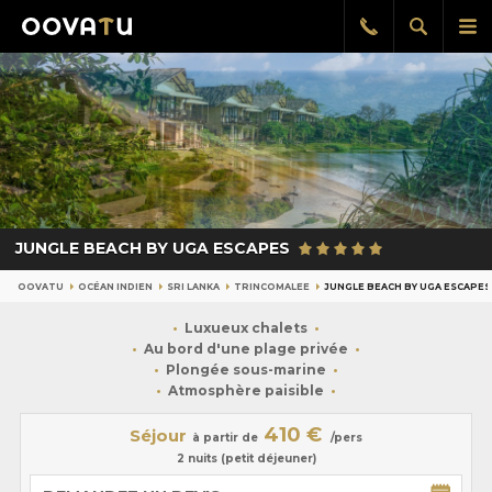
Afficher
Aff
Rappel
gratuit
la
le
recherch
me
pri
JUNGLE BEACH BY UGA ESCAPES
OOVATU
OCÉAN INDIEN
SRI LANKA
TRINCOMALEE
JUNGLE BEACH BY UGA ESCAPES
Luxueux chalets
Au bord d'une plage privée
Plongée sous-marine
Atmosphère paisible
410 €
Séjour
à partir de
/pers
2 nuits (petit déjeuner)