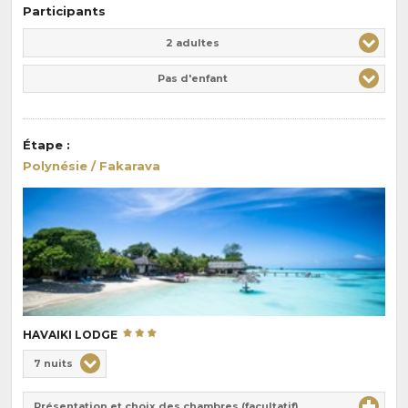
Participants
Adulte(s)
Enfant(s)
2 adultes
Pas d'enfant
Étape
:
Polynésie / Fakarava
HAVAIKI LODGE
Choix
7 nuits
de
Durée
la
Présentation et choix des chambres (facultatif)