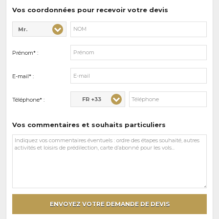
prédilections
Vos coordonnées pour recevoir votre devis
Mr.
Civilité* :
Nom* :
Prénom* :
E-mail* :
FR +33
Téléphone* :
Vos commentaires et souhaits particuliers
Vos
commentaires
et
souhaits
particuliers
ENVOYEZ VOTRE DEMANDE DE DEVIS