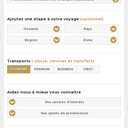
:
pension
:
Ajoutez une étape à votre voyage
(optionnel)
Océanie
Pays
Région
Zone
Transports :
classe, services et transferts
ECONOMY
PREMIUM
BUSINESS
FIRST
Aidez-nous à mieux vous connaître
Vos
Vos centres d'intérêts
centres
Vos
Vos sports de prédilection
d'intérêts
sports
de