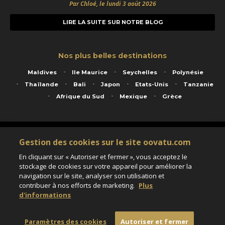
Par Chloé, le lundi 3 août 2026
LIRE LA SUITE SUR NOTRE BLOG
Nos plus belles destinations
Maldives
Ile Maurice
Seychelles
Polynésie
Thaïlande
Bali
Japon
Etats-Unis
Tanzanie
Afrique du Sud
Mexique
Grèce
Service animé par Nautil Voyages - 22 rue Georges Picquart 75017 Paris - S.A.S
Gestion des cookies sur le site oovatu.com
au capital de 155 696 euros - RCS Paris B 423 671 973 - Code APE 7911Z
Matricule Atout France IM075100020 - Garantie financière Groupama - Agrément IATA
En cliquant sur « Autoriser et fermer », vous acceptez le
n°20-2 4177 1
stockage de cookies sur votre appareil pour améliorer la
Assurance responsabilité civile et professionnelle HISCOX RCP0081066
navigation sur le site, analyser son utilisation et
contribuer à nos efforts de marketing.
Plus
d'informations
Paramètres des cookies
Paramètres des cookies
Autoriser et fermer