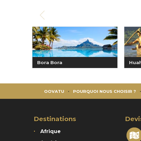
Bora Bora
Huah
OOVATU
POURQUOI NOUS CHOISIR ?
Destinations
Devi
Afrique