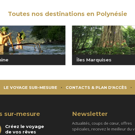
Toutes nos destinations en Polynésie
ine
Îles Marquises
LE VOYAGE SUR-MESURE
CONTACTS & PLAN D'ACCÈS
s sur-mesure
Newsletter
Actualités, coups de cœur, offres
Créez le voyage
spéciales, recevez le meilleur du 
de vos rêves