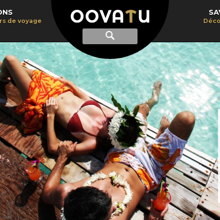
ONS
SA
irs de voyage
Déco
Afficher
Recherche
la
recherche