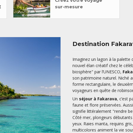
Créez votre voyage
sur-mesure
E
Destination Fakara
Imaginez un lagon à la palette d
nouvel élan créatif chez le célè
biosphère" par l’UNESCO,
Faka
son patrimoine naturel. Niché a
forme rectangulaire, le deuxième
voyageurs en quête de robinso
Un
séjour à Fakarava
, c’est 
faune et flore préservées. Aussi
signifie littéralement "rendre b
Côté mer, plongeurs débutants 
yeux. Raies manta, requins gri
multicolores animent la vie sou