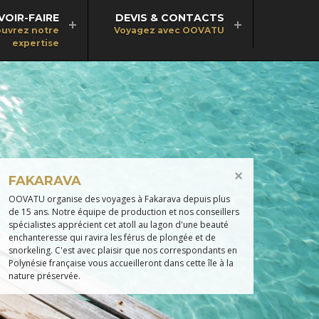
VOIR-FAIRE
DEVIS & CONTACTS
uvrez notre
Voyagez avec OOVATU
expertise
FAKARAVA
OOVATU organise des voyages à Fakarava depuis plus
de 15 ans. Notre équipe de production et nos conseillers
spécialistes apprécient cet atoll au lagon d'une beauté
enchanteresse qui ravira les férus de plongée et de
snorkeling. C'est avec plaisir que nos correspondants en
Polynésie française vous accueilleront dans cette île à la
nature préservée.