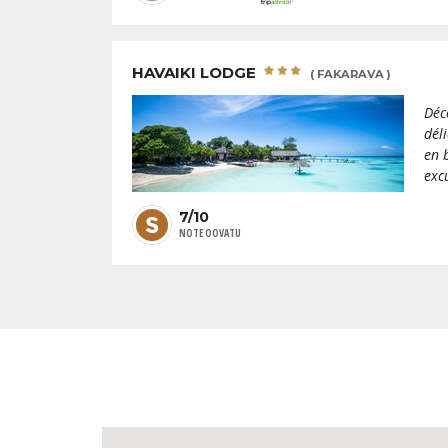
HAVAIKI LODGE
( FAKARAVA )
Déc
dél
en 
exc
7/10
NOTE OOVATU