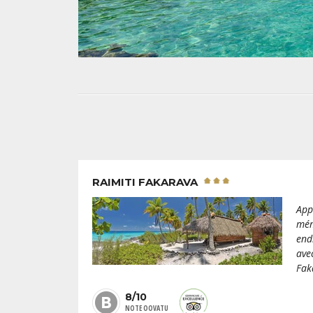
RAIMITI FAKARAVA
App
mém
end
ave
Fak
8/10
NOTE OOVATU