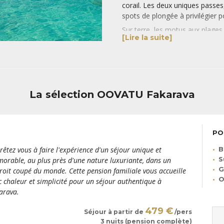
corail. Les deux uniques passe
spots de plongée à privilégier p
Sur terre, les motus aux plages
[Lire la suite]
farniente au bord d’une eau turqu
une escale incontournable lors
un vélo et vous élancer sur la s
découvrir des paysages magnifi
merveille dans les eaux cristal
halte dans l’une des fermes pe
La sélection OOVATU Fakarava
ce savoir-faire local : la produ
Au-delà de ses atouts naturels
remarquable, témoignant de la r
PO
Dans le village de
Tetamanu
, s
datant de 1874, entièrement co
rêtez vous à faire l'expérience d'un séjour unique et
B
récif, vous découvrirez égalemen
S
orable, au plus près d'une nature luxuriante, dans un
des
Mokorea
, un tunnel coralli
G
roit coupé du monde. Cette pension familiale vous accueille
O
légende, les
Mokorea
étaient un
c chaleur et simplicité pour un séjour authentique à
lumière et du feu. Ils se déplaç
arava.
les divers archipels polynésiens
479 €
votre
séjour à Fakarava
.
Séjour à partir de
/pers
3 nuits (pension complète)