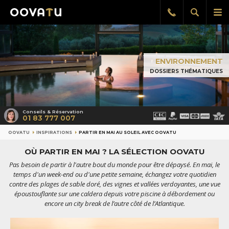
Afficher
Aff
Rappel
gratuit
la
le
recherch
me
pri
ENVIRONNEMENT
DOSSIERS THÉMATIQUES
Conseils & Réservation
01 83 777 007
OOVATU
INSPIRATIONS
PARTIR EN MAI AU SOLEIL AVEC OOVATU
OÙ PARTIR EN MAI ? LA SÉLECTION OOVATU
Pas besoin de partir à l'autre bout du monde pour être dépaysé. En mai, le
temps d'un week-end ou d'une petite semaine, échangez votre quotidien
contre des plages de sable doré, des vignes et vallées verdoyantes, une vue
époustouflante sur une caldera depuis votre piscine à débordement ou
encore un city break de l’autre côté de l’Atlantique.