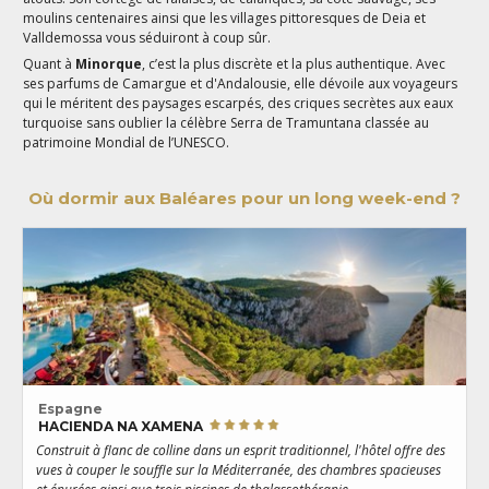
moulins centenaires ainsi que les villages pittoresques de Deia et
Valldemossa vous séduiront à coup sûr.
Quant à
Minorque
,
c’est la plus discrète et la plus authentique. Avec
ses parfums de Camargue et d'Andalousie, elle dévoile aux voyageurs
qui le méritent des paysages escarpés, des criques secrètes aux eaux
turquoise sans oublier la célèbre Serra de Tramuntana classée au
patrimoine Mondial de l’UNESCO.
Où dormir aux Baléares pour un long week-end ?
Espagne
HACIENDA NA XAMENA
Construit à flanc de colline dans un esprit traditionnel, l'hôtel offre des
E
vues à couper le souffle sur la Méditerranée, des chambres spacieuses
e