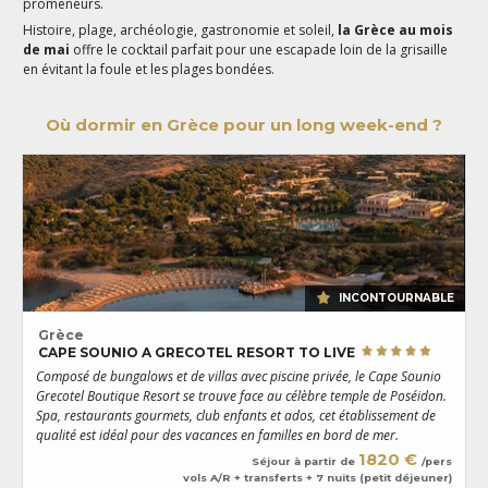
promeneurs.
Histoire, plage, archéologie, gastronomie et soleil,
la Grèce
au mois
de mai
offre le cocktail parfait pour une escapade loin de la grisaille
en évitant la foule et les plages bondées.
Où dormir en Grèce pour un long week-end ?
INCONTOURNABLE
Grèce
CAPE SOUNIO A GRECOTEL RESORT TO LIVE
Composé de bungalows et de villas avec piscine privée, le Cape Sounio
L
Grecotel Boutique Resort se trouve face au célèbre temple de Poséidon.
q
Spa, restaurants gourmets, club enfants et ados, cet établissement de
n
qualité est idéal pour des vacances en familles en bord de mer.
1820 €
Séjour à partir de
/pers
vols A/R + transferts + 7 nuits (petit déjeuner)