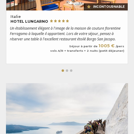
INCONTOURNABLE
Italie
HOTEL LUNGARNO
Un établissement élégant à l'image de la maison de couture florentine
S
Ferragamo à laquelle il appartient. Lors de votre séjour, pensez à
m
réserver une table à l'excellent restaurant étoilé Borgo San Jacopo.
e
u
1005 €
Séjour à partir de
/pers
vols A/R + transferts + 2 nuits (petit déjeuner)