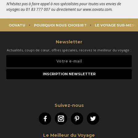
N'hésitez pas à faire appel à nos spécialistes pour toutes vos envies de
voyages au 01 83 777 007 ou directement sur www.oovatu.com.
OOVATU
POURQUOI NOUS CHOISIR ?
LE VOYAGE SUR-MESU
Newsletter
Actualités, coups de cœur, offres spéciales, recevez le meilleur du voyage :
Votre
e-
mail
Suivez-nous
Facebook
Instagram
Pinterest
Twitter
Le Meilleur du Voyage