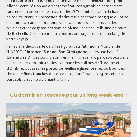
la
Toscane
et de
Florence
! Indéniablement le meilleur mois pour
silloner cette région avec des températures agréables descendant
rarement en dessous de la barre des 20°C, tout en évitant la haute
saison touristique. L’occasion d’admirer le spectacle magique qu'offre
la nature toscane au printemps. Les amandiers, les cerisiers, les
pruniers et les cognassiers sont en pleine floraison, telle une peinture
de Botticelli. Des couleurs qui vous accompagneront tout au long de
votre voyage.
Partez à la découverte de villes figurant au Patrimoine Mondial de
l’UNESCO,
Florence
,
Sienne
,
San Gimignano
, faites une halte à la
Galerie des Offices pour y admirer « la Primavera », perdez-vous dans
les anciennes apothicaireries, sillonnez les collines de Toscane et
d’Ombrie, poussez les portes de vieilles églises, prenez du bout des
doigts de fines tranches de prosciutto, abrité par les cyprès et pins
parasols, un verre de Chianti à la main.
Où dormir en Toscane pour un long week-end ?