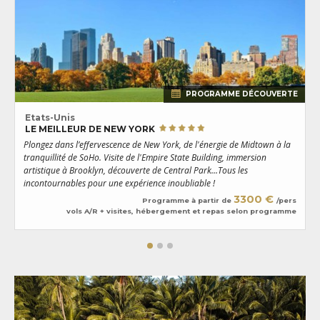
PROGRAMME DÉCOUVERTE
Etats-Unis
LE MEILLEUR DE NEW YORK
Plongez dans l’effervescence de New York, de l'énergie de Midtown à la
D
tranquillité de SoHo. Visite de l'Empire State Building, immersion
i
artistique à Brooklyn, découverte de Central Park...Tous les
l
incontournables pour une expérience inoubliable !
d
3300 €
Programme à partir de
/pers
vols A/R + visites, hébergement et repas selon programme