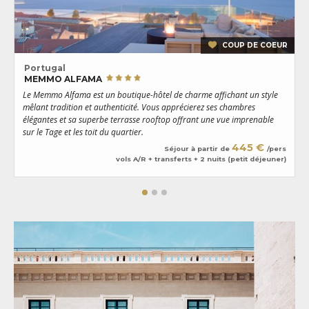
COUP DE COEUR
Portugal
MEMMO ALFAMA
Le Memmo Alfama est un boutique-hôtel de charme affichant un style
C
mêlant tradition et authenticité. Vous apprécierez ses chambres
d
élégantes et sa superbe terrasse rooftop offrant une vue imprenable
n
sur le Tage et les toit du quartier.
r
445 €
Séjour à partir de
/pers
vols A/R + transferts + 2 nuits (petit déjeuner)