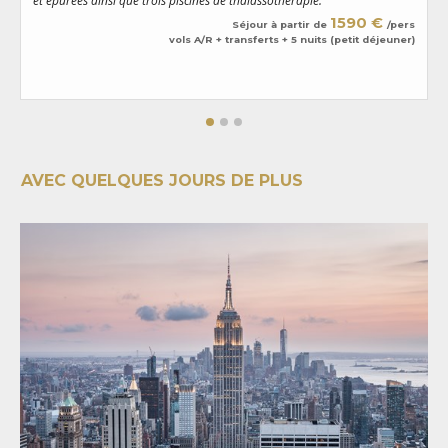
et épurées ainsi que trois piscines de thalassothérapie.
a
d
1590 €
Séjour à partir de
/pers
vols A/R + transferts + 5 nuits (petit déjeuner)
AVEC QUELQUES JOURS DE PLUS