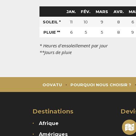
JAN.
FÉV.
MARS
AVR.
MA
SOLEIL *
11
10
9
8
6
PLUIE **
6
5
5
8
9
* Heures d'ensoleillement par jour
**Jours de pluie
OOVATU
POURQUOI NOUS CHOISIR ?
Destinations
Devi
Afrique
Amériques