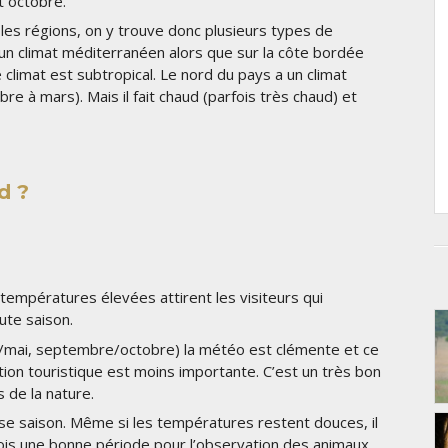
 octobre.
n les régions, on y trouve donc plusieurs types de
 un climat méditerranéen alors que sur la côte bordée
e climat est subtropical. Le nord du pays a un climat
re à mars). Mais il fait chaud (parfois très chaud) et
d ?
températures élevées attirent les visiteurs qui
aute saison.
l/mai, septembre/octobre) la météo est clémente et ce
tion touristique est moins importante. C’est un très bon
 de la nature.
se saison. Même si les températures restent douces, il
fois une bonne période pour l’observation des animaux.