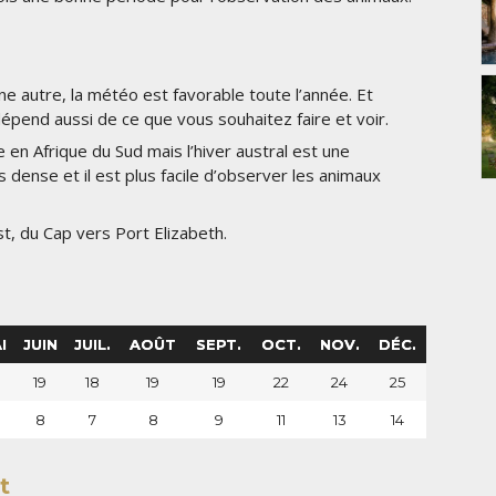
ne autre, la météo est favorable toute l’année. Et
pend aussi de ce que vous souhaitez faire et voir.
 en Afrique du Sud mais l’hiver austral est une
 dense et il est plus facile d’observer les animaux
st, du Cap vers Port Elizabeth.
I
JUIN
JUIL.
AOÛT
SEPT.
OCT.
NOV.
DÉC.
0
19
18
19
19
22
24
25
8
7
8
9
11
13
14
t