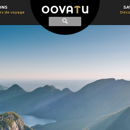
ONS
SA
irs de voyage
Déco
Afficher
Recherche
la
recherche