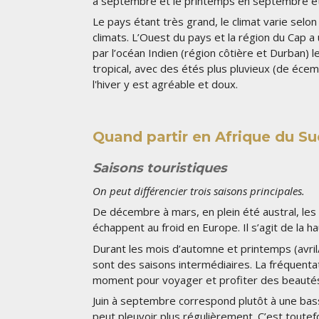
à septembre et le printemps en septembre et
Le pays étant très grand, le climat varie selo
climats. L’Ouest du pays et la région du Cap a
par l’océan Indien (région côtière et Durban) l
tropical, avec des étés plus pluvieux (de écemb
l'hiver y est agréable et doux.
Quand partir en Afrique du Su
Saisons touristiques
On peut différencier trois saisons principales.
De décembre à mars, en plein été austral, les 
échappent au froid en Europe. Il s’agit de la h
Durant les mois d’automne et printemps (avri
sont des saisons intermédiaires. La fréquenta
moment pour voyager et profiter des beautés
Juin à septembre correspond plutôt à une bas
peut pleuvoir plus régulièrement. C’est toute