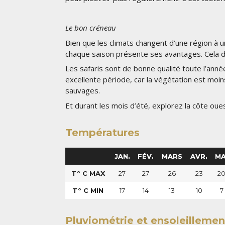
Le bon créneau
Bien que les climats changent d’une région à u
chaque saison présente ses avantages. Cela dé
Les safaris sont de bonne qualité toute l’année
excellente période, car la végétation est moins
sauvages.
Et durant les mois d’été, explorez la côte oue
Températures
JAN.
FÉV.
MARS
AVR.
MA
T° C MAX
27
27
26
23
2
T° C MIN
17
14
13
10
7
Pluviométrie et ensoleillemen