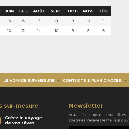
I
JUIN
JUIL.
AOÛT
SEPT.
OCT.
NOV.
DÉC.
6
6
7
8
9
10
11
10
12
14
10
9
5
6
LE VOYAGE SUR-MESURE
CONTACTS & PLAN D'ACCÈS
s sur-mesure
Newsletter
Actualités, coups de cœur, offres
Créez le voyage
spéciales, recevez le meilleur du 
de vos rêves