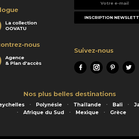
Votre
e-
logue
mail
La collection
OOVATU
ontrez-nous
Suivez-nous
Agence
& Plan d'accès
Facebook
Instagram
Pinteres
Tw
Nos plus belles destinations
eychelles
Polynésie
Thaïlande
Bali
J
Afrique du Sud
Mexique
Grèce