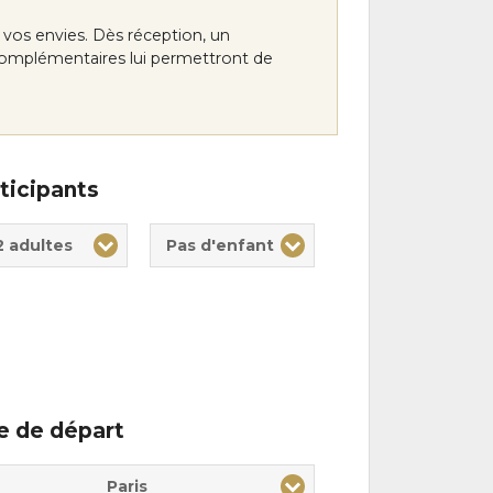
vos envies. Dès réception, un
 complémentaires lui permettront de
ticipants
te(s)
nt(s)
2 adultes
Pas d'enfant
le de départ
Paris