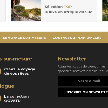
Sélection
TOP
le luxe en Afrique du Sud
LE VOYAGE SUR-MESURE
CONTACTS & PLAN D'ACCÈS
s sur-mesure
Newsletter
Actualités, coups de cœur, offres
Créez le voyage
spéciales, recevez le meilleur du 
de vos rêves
Votre
e-
logue
mail
La collection
OOVATU