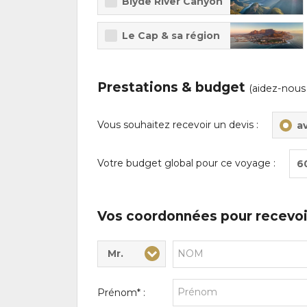
Blyde River Canyon
Le Cap & sa région
Prestations & budget
(aidez-nous
Vous souhaitez recevoir un devis :
a
Votre budget global pour ce voyage :
6
Vos coordonnées pour recevoi
Mr.
Civilité* :
Nom* :
Prénom* :