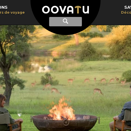
ONS
SA
irs de voyage
Déco
Afficher
Recherche
la
recherche