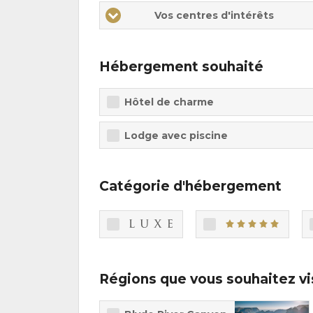
Vos
Vos
Vos
Vos centres d'intérêts
centres
centres
centres
d'intérêts
d'intérêts
d'intérêts
Hébergement souhaité
Hôtel de charme
Lodge avec piscine
Catégorie d'hébergement
Régions que vous souhaitez vi