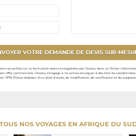
particuliers
NVOYER VOTRE DEMANDE DE DEVIS
SUR-MESU
ons recueillies sur ce formulaire soient enregistrées par Oovatu dans un fichier informati
 offre commerciale. Oovatu s'engage à ne jamais divulguer à des tiers les coordonnées de 
ier 1978, vous disposez d'un droit d'accès, de modification, de rectification et de suppre
TOUS NOS VOYAGES EN AFRIQUE DU SU