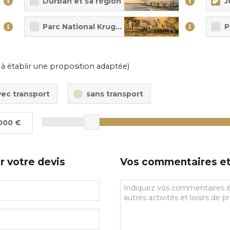
Durban et sa région
J
Parc National Kruger
P
 à établir une proposition adaptée)
vec transport
sans transport
000 €
r votre devis
Vos commentaires et 
Vos
commentaires
et
souhaits