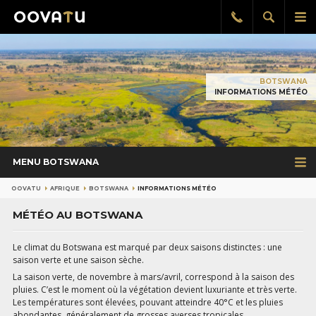
Afficher
Aff
Rappel
gratuit
la
le
recherch
me
pri
BOTSWANA
INFORMATIONS MÉTÉO
MENU BOTSWANA
OOVATU
AFRIQUE
BOTSWANA
INFORMATIONS MÉTÉO
MÉTÉO AU BOTSWANA
Le climat du Botswana est marqué par deux saisons distinctes : une
saison verte et une saison sèche.
La saison verte, de novembre à mars/avril, correspond à la saison des
pluies. C’est le moment où la végétation devient luxuriante et très verte.
Les températures sont élevées, pouvant atteindre 40°C et les pluies
abondantes, généralement de grosses averses tropicales.