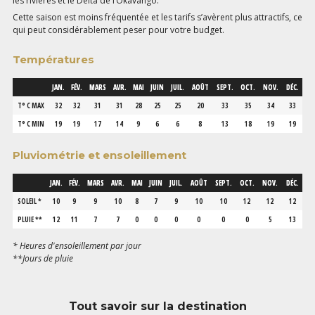
les rivières et le Delta de l’Okavango.
Cette saison est moins fréquentée et les tarifs s’avèrent plus attractifs, ce
qui peut considérablement peser pour votre budget.
Températures
JAN.
FÉV.
MARS
AVR.
MAI
JUIN
JUIL.
AOÛT
SEPT.
OCT.
NOV.
DÉC.
T° C MAX
32
32
31
31
28
25
25
20
33
35
34
33
T° C MIN
19
19
17
14
9
6
6
8
13
18
19
19
Pluviométrie et ensoleillement
JAN.
FÉV.
MARS
AVR.
MAI
JUIN
JUIL.
AOÛT
SEPT.
OCT.
NOV.
DÉC.
SOLEIL *
10
9
9
10
8
7
9
10
10
12
12
12
PLUIE **
12
11
7
7
0
0
0
0
0
0
5
13
* Heures d'ensoleillement par jour
**Jours de pluie
Tout savoir sur la destination