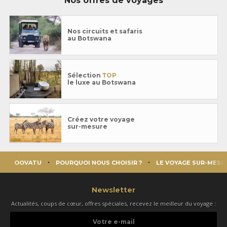
Nos offres de voyages
Nos circuits et safaris
au Botswana
Sélection
TOP
le luxe au Botswana
Créez votre voyage
sur-mesure
OOVATU
POURQUOI NOUS CHOISIR ?
LE VOYAGE SUR-MESU
Newsletter
Actualités, coups de cœur, offres spéciales, recevez le meilleur du voyage :
Votre