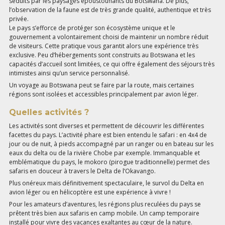
séduits par les paysages époustouflants du Botswana. De plus,
l’observation de la faune est de très grande qualité, authentique et très
privée.
Le pays s’efforce de protéger son écosystème unique et le
gouvernement a volontairement choisi de maintenir un nombre réduit
de visiteurs. Cette pratique vous garantit alors une expérience très
exclusive. Peu d’hébergements sont construits au Botswana et les
capacités d’accueil sont limitées, ce qui offre également des séjours très
intimistes ainsi qu’un service personnalisé.
Un voyage au Botswana peut se faire par la route, mais certaines
régions sont isolées et accessibles principalement par avion léger.
Quelles activités ?
Les activités sont diverses et permettent de découvrir les différentes
facettes du pays. L’activité phare est bien entendu le safari : en 4x4 de
jour ou de nuit, à pieds accompagné par un ranger ou en bateau sur les
eaux du delta ou de la rivière Chobe par exemple. Immanquable et
emblématique du pays, le mokoro (pirogue traditionnelle) permet des
safaris en douceur à travers le Delta de l’Okavango.
Plus onéreux mais définitivement spectaculaire, le survol du Delta en
avion léger ou en hélicoptère est une expérience à vivre !
Pour les amateurs d’aventures, les régions plus reculées du pays se
prêtent très bien aux safaris en camp mobile. Un camp temporaire
installé pour vivre des vacances exaltantes au cœur de la nature.