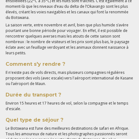
ensoleillées (22°C à 35°C) et les nuits sont fraîches. C’est également à ce
moment-là que les niveaux d’eau du delta de l’Okavango sont les plus
élevés, créant les voies navigables et les canaux qui font la renommée
du Botswana.
La saison verte, entre novembre et avril, bien que plus humide s’avère
pourtant une bonne période pour voyager. En effet, il est possible de
rencontrer quelques averses mais les atouts de cette saison sont
nombreux : le nombre de visiteurs et les prix sont plus bas, le paysage
éclate avec un feuillage verdoyant et les animaux donnent naissance à
leurs petits.
Comment s'y rendre ?
Il n'existe pas de vols directs, mais plusieurs compagnies régulières
proposent des vols (avec escale) vers l'aéroport international de Kasane
ou l’aéroport de Maun.
Durée du transport ?
Environ 15 heures et 17 heures de vol, selon la compagnie et le temps
d'escale.
Quel type de séjour ?
Le Botswana est l’une des meilleures destinations de safari en Afrique.
Tous les amoureux de nature et les photographes passionnés seront