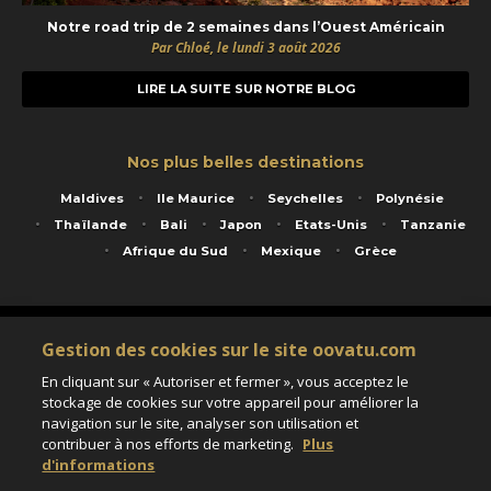
Notre road trip de 2 semaines dans l’Ouest Américain
Par Chloé, le lundi 3 août 2026
LIRE LA SUITE SUR NOTRE BLOG
Nos plus belles destinations
Maldives
Ile Maurice
Seychelles
Polynésie
Thaïlande
Bali
Japon
Etats-Unis
Tanzanie
Afrique du Sud
Mexique
Grèce
Service animé par Nautil Voyages - 22 rue Georges Picquart 75017 Paris - S.A.S
Gestion des cookies sur le site oovatu.com
au capital de 155 696 euros - RCS Paris B 423 671 973 - Code APE 7911Z
Matricule Atout France IM075100020 - Garantie financière Groupama - Agrément IATA
En cliquant sur « Autoriser et fermer », vous acceptez le
n°20-2 4177 1
stockage de cookies sur votre appareil pour améliorer la
Assurance responsabilité civile et professionnelle HISCOX RCP0081066
navigation sur le site, analyser son utilisation et
contribuer à nos efforts de marketing.
Plus
d'informations