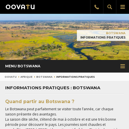
Afficher
Aff
Rappel
gratuit
la
le
recherch
me
pri
BOTSWANA
INFORMATIONS PRATIQUES
MENU BOTSWANA
OOVATU
AFRIQUE
BOTSWANA
INFORMATIONS PRATIQUES
INFORMATIONS PRATIQUES : BOTSWANA
Quand partir au Botswana ?
Le Botswana peut parfaitement se visiter toute l’année, car chaque
saison présente des avantages.
La saison dite sèche, s’étend de mai à octobre et est une très bonne
période pour découvrir le pays. Les journées sont chaudes et