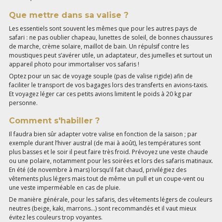
Que mettre dans sa valise ?
Les essentiels sont souvent les mêmes que pour les autres pays de
safari : ne pas oublier chapeau, lunettes de soleil, de bonnes chaussures
de marche, crème solaire, maillot de bain. Un répulsif contre les
moustiques peut s’avérer utile, un adaptateur, des jumelles et surtout un
appareil photo pour immortaliser vos safaris !
Optez pour un sac de voyage souple (pas de valise rigide) afin de
faciliter le transport de vos bagages lors des transferts en avions-taxis.
Et voyagez léger car ces petits avions limitent le poids à 20 kg par
personne.
Comment s'habiller ?
Il faudra bien sûr adapter votre valise en fonction de la saison ; par
exemple durant l’hiver austral (de mai à août), les températures sont
plus basses et le soir il peut faire très froid. Prévoyez une veste chaude
ou une polaire, notamment pour les soirées et lors des safaris matinaux.
En été (de novembre à mars) lorsqu’il fait chaud, privilégiez des
vêtements plus légers mais tout de même un pull et un coupe-vent ou
une veste imperméable en cas de pluie.
De manière générale, pour les safaris, des vêtements légers de couleurs
neutres (beige, kaki, marrons…) sont recommandés et il vaut mieux
évitez les couleurs trop voyantes.