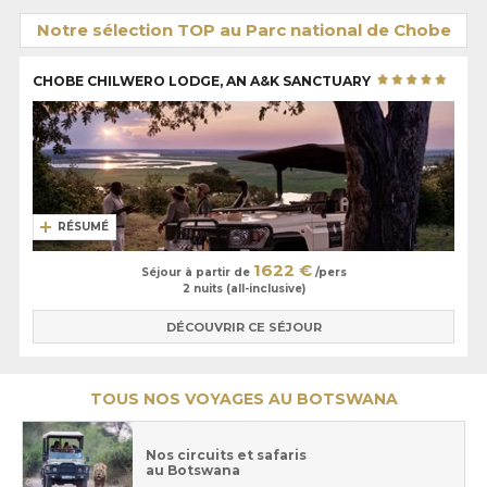
Notre sélection TOP au Parc national de Chobe
CHOBE CHILWERO LODGE, AN A&K SANCTUARY
RÉSUMÉ
1622 €
Séjour à partir de
/pers
2 nuits (all-inclusive)
DÉCOUVRIR CE SÉJOUR
TOUS NOS VOYAGES AU BOTSWANA
Nos circuits et safaris
au Botswana