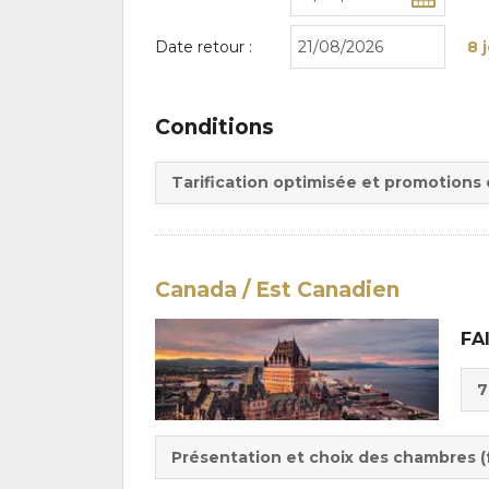
Date retour :
8 
Conditions
Tarification optimisée et promotions
Canada / Est Canadien
FA
Cho
7
de
Du
la
:
pen
Présentation et choix des chambres (f
: