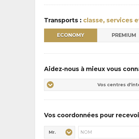
Transports :
classe, services e
ECONOMY
PREMIUM
Aidez-nous à mieux vous conn
Vos
Vos centres d'int
centres
d'intérêts
Vos coordonnées pour recevoi
Mr.
Civilité* :
Nom* :