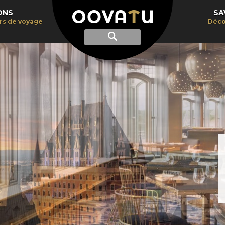
ONS
SA
irs de voyage
Déco
Afficher
Recherche
la
recherche