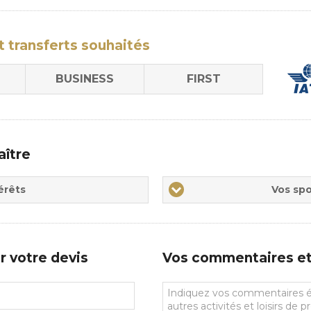
t transferts
souhaités
BUSINESS
FIRST
aître
Vos
érêts
Vos spo
sports
de
prédilections
r votre devis
Vos commentaires et 
Vos
commentaires