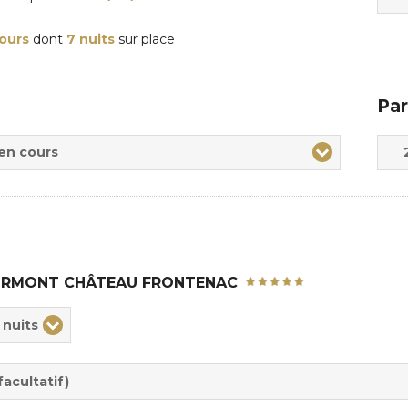
jours
dont
7 nuits
sur place
Par
Adul
Enfa
 en cours
IRMONT CHÂTEAU FRONTENAC
ix
 nuits
rée
sion
acultatif)