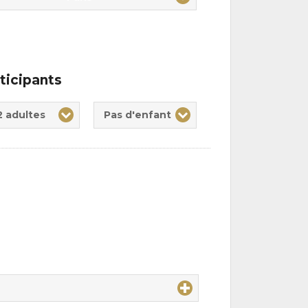
ticipants
te(s)
nt(s)
2 adultes
Pas d'enfant