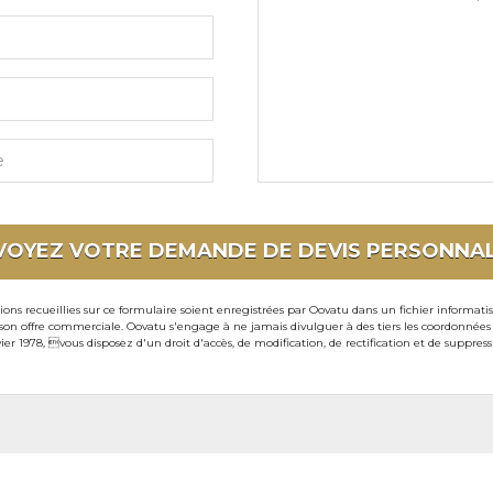
et
souhaits
particuliers
VOYEZ VOTRE DEMANDE DE DEVIS
PERSONNAL
ons recueillies sur ce formulaire soient enregistrées par Oovatu dans un fichier informati
 offre commerciale. Oovatu s'engage à ne jamais divulguer à des tiers les coordonnées de 
ier 1978, vous disposez d'un droit d'accès, de modification, de rectification et de suppre