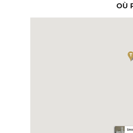
OÙ 
Lin