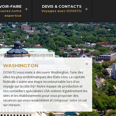
VOIR-FAIRE
DEVIS & CONTACTS
uvrez notre
Voyagez avec OOVATU
expertise
WASHINGTON
OOVATU vous invite à découvrir Washington, l'une des
villes les plus emblématiques des États-Unis. La capitale
fédérale s'avère une étape incontournable lors d'un
voyage sur la côte Est ! Notre équipe de production et
nos conseillers spécialistes USA visitent régulièrement les
sites et les établissements pour vous proposer des
vacances qui vous ressemblent et composer votre circuit
sur-mesure.