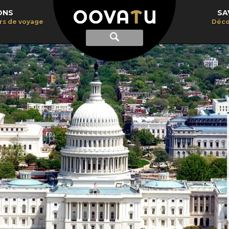
ONS
SA
irs de voyage
Déco
Afficher
Recherche
la
recherche