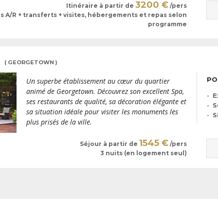
ludique, où vous seront dévoilés
3200 €
Itinéraire à partir de
/pers
espions hors pair.
ls A/R + transferts + visites, hébergements et repas selon
programme
Si « D.C. » peut parfois paraitr
conviviale. Rendez-vous dans le
découverte de ses petites rues
Son avenue principale, très fr
( GEORGETOWN )
et bars. Les rues alentour, plus 
PO
Un superbe établissement au cœur du quartier
paisibles. Un village dans la vil
animé de Georgetown. Découvrez son excellent Spa,
capitale.
E
ses restaurants de qualité, sa décoration élégante et
S
sa situation idéale pour visiter les monuments les
S
plus prisés de la ville.
1545 €
Séjour à partir de
/pers
3 nuits (en logement seul)