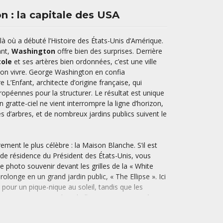
n : la capitale des USA
 là où a débuté l’Histoire des États-Unis d’Amérique.
ant,
Washington
offre bien des surprises. Derrière
tole
et ses artères bien ordonnées, c’est une ville
 bon vivre. George Washington en confia
e L’Enfant, architecte d’origine française, qui
ropéennes pour la structurer. Le résultat est unique
n gratte-ciel ne vient interrompre la ligne d’horizon,
s d’arbres, et de nombreux jardins publics suivent le
rement le plus célèbre : la Maison Blanche. S’il est
eu de résidence du Président des États-Unis, vous
 photo souvenir devant les grilles de la « White
rolonge en un grand jardin public, « The Ellipse ». Ici
t pour un pique-nique au soleil, tandis que les
ennent s’entrainer au baseball. Typiquement américain