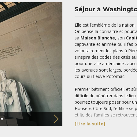
Séjour à Washingto
Elle est l’emblème de la nation,
On pense la connaitre et pourt
sa
Maison Blanche
, son
Capi
captivante et animée où il fait
volontairement les plans à Pierr
s’inspira des codes des cités eu
pour une ville américaine : aucu
les avenues sont larges, bordée
cours du fleuve Potomac.
Premier bâtiment officiel, et sû
difficile de pénétrer dans le li
pourrez toujours poser pour une
House ». Côté Sud, l’édifice se p
et là, des familles se retrouven
on
étudiants de l’école voisine vi
[Lire la suite]
!