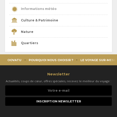
Informations météo
Culture & Patrimoine
Nature
Quartiers
OOVATU
POURQUOI NOUS CHOISIR ?
LE VOYAGE SUR-MESU
Newsletter
Actualités, coups de cœur, offres spéciales, recevez le meilleur du voyage :
Votre
e-
mail