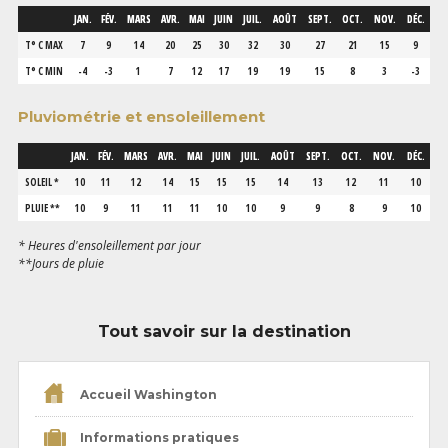
JAN.
FÉV.
MARS
AVR.
MAI
JUIN
JUIL.
AOÛT
SEPT.
OCT.
NOV.
DÉC.
T° C MAX
7
9
14
20
25
30
32
30
27
21
15
9
T° C MIN
-4
-3
1
7
12
17
19
19
15
8
3
-3
Pluviométrie et ensoleillement
JAN.
FÉV.
MARS
AVR.
MAI
JUIN
JUIL.
AOÛT
SEPT.
OCT.
NOV.
DÉC.
SOLEIL *
10
11
12
14
15
15
15
14
13
12
11
10
PLUIE **
10
9
11
11
11
10
10
9
9
8
9
10
* Heures d'ensoleillement par jour
**Jours de pluie
Tout savoir sur la destination
Accueil Washington
Informations pratiques