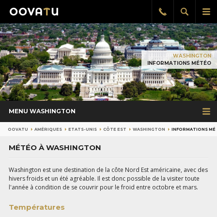
Afficher
Aff
Rappel
gratuit
la
le
recherch
me
pri
WASHINGTON
INFORMATIONS MÉTÉO
MENU WASHINGTON
OOVATU
AMÉRIQUES
ETATS-UNIS
CÔTE EST
WASHINGTON
INFORMATIONS MÉ
MÉTÉO À WASHINGTON
Washington est une destination de la côte Nord Est américaine, avec des
hivers froids et un été agréable. Il est donc possible de la visiter toute
l'année à condition de se couvrir pour le froid entre octobre et mars.
Températures