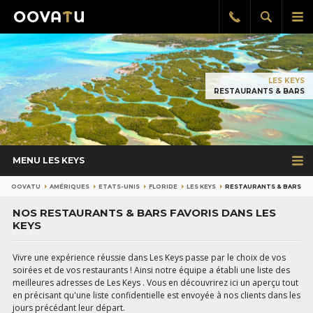
Afficher
Aff
Rappel
gratuit
la
le
recherch
me
pri
LES KEYS
RESTAURANTS & BARS
MENU LES KEYS
OOVATU
AMÉRIQUES
ETATS-UNIS
FLORIDE
LES KEYS
RESTAURANTS & BARS
NOS RESTAURANTS & BARS FAVORIS DANS LES
KEYS
Vivre une expérience réussie dans Les Keys passe par le choix de vos
soirées et de vos restaurants ! Ainsi notre équipe a établi une liste des
meilleures adresses de Les Keys . Vous en découvrirez ici un aperçu tout
en précisant qu'une liste confidentielle est envoyée à nos clients dans les
jours précédant leur départ.