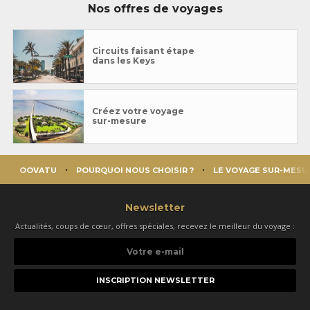
Nos offres de voyages
Circuits faisant étape
dans les Keys
Créez votre voyage
sur-mesure
OOVATU
POURQUOI NOUS CHOISIR ?
LE VOYAGE SUR-MESU
Newsletter
Actualités, coups de cœur, offres spéciales, recevez le meilleur du voyage :
Votre
e-
mail