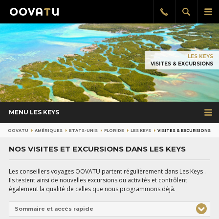
Afficher
Aff
Rappel
gratuit
la
le
recherch
me
pri
LES KEYS
VISITES & EXCURSIONS
MENU LES KEYS
OOVATU
AMÉRIQUES
ETATS-UNIS
FLORIDE
LES KEYS
VISITES & EXCURSIONS
NOS VISITES ET EXCURSIONS DANS LES KEYS
Les conseillers voyages OOVATU partent régulièrement dans Les Keys .
Ils testent ainsi de nouvelles excursions ou activités et contrôlent
également la qualité de celles que nous programmons déjà.
Sommaire et accès rapide