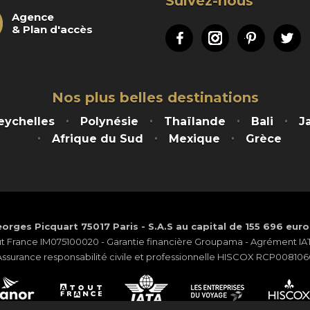
Suivez-nous
Agence
& Plan d'accès
Facebook
Instagram
Pinteres
Tw
Nos plus belles destinations
eychelles
Polynésie
Thaïlande
Bali
J
Afrique du Sud
Mexique
Grèce
orges Picquart 75017 Paris - S.A.S au capital de 155 696 eur
ut France IM075100020 - Garantie financière Groupama - Agrément IATA
Assurance responsabilité civile et professionnelle HISCOX RCP008106