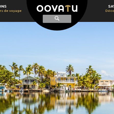
ONS
SA
irs de voyage
Déco
Afficher
Recherche
la
recherche