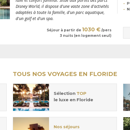
luxe et confort familial. Situé aux portes des parcs
P
Disney World, il dispose d'une vaste zone d'activités
N
adaptées à toute la famille, d'un parc aquatique,
d'un golf et d'un spa.
1030 €
Séjour à partir de
/pers
3 nuits (en logement seul)
TOUS NOS VOYAGES EN FLORIDE
Sélection
TOP
le luxe en Floride
Nos séjours