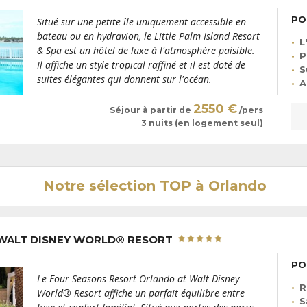
PO
Situé sur une petite île uniquement accessible en
bateau ou en hydravion, le Little Palm Island Resort
L
& Spa est un hôtel de luxe à l'atmosphère paisible.
P
Il affiche un style tropical raffiné et il est doté de
S
suites élégantes qui donnent sur l'océan.
A
2550 €
Séjour à partir de
/pers
3 nuits (en logement seul)
Notre sélection TOP à Orlando
 WALT DISNEY WORLD® RESORT
PO
Le Four Seasons Resort Orlando at Walt Disney
R
World® Resort affiche un parfait équilibre entre
S