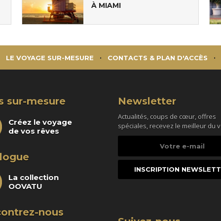
À MIAMI
LE VOYAGE SUR-MESURE
CONTACTS & PLAN D'ACCÈS
s sur-mesure
Newsletter
Actualités, coups de cœur, offres
Créez le voyage
spéciales, recevez le meilleur du 
de vos rêves
Votre
e-
logue
mail
La collection
OOVATU
ontrez-nous