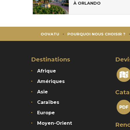
À ORLANDO
OOVATU
POURQUOI NOUS CHOISIR ?
Destinations
Devi
Afrique
Amériques
Cata
Asie
Caraïbes
Europe
Moyen-Orient
Renc