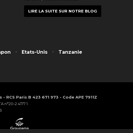
LIRE LA SUITE SUR NOTRE BLOG
t
itter
apon
Etats-Unis
Tanzanie
os - RCS Paris B 423 671 973 - Code APE 7911Z
 n°20-2 4177 1
6