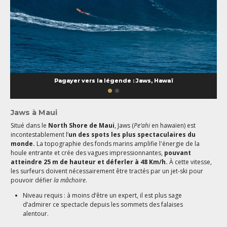
Pagayer vers la légende : Jaws, Hawaï
Jaws à Maui
Situé dans le
North Shore de Maui
, Jaws (
Pe’ahi
en hawaïen) est
incontestablement l’
un des spots les plus spectaculaires du
monde.
La topographie des fonds marins amplifie l'énergie de la
houle entrante et crée des vagues impressionnantes,
pouvant
atteindre 25 m de hauteur et déferler à 48 Km/h.
À cette vitesse,
les surfeurs doivent nécessairement être tractés par un jet-ski pour
pouvoir défier
la mâchoire
.
Niveau requis : à moins d’être un expert, il est plus sage
d’admirer ce spectacle depuis les sommets des falaises
alentour.