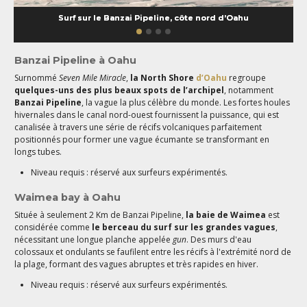
Surf sur le Banzai Pipeline, côte nord d’Oahu
Banzai Pipeline à Oahu
Surnommé
Seven Mile Miracle
,
la North Shore
d’Oahu
regroupe
quelques-uns des plus beaux spots de l’archipel
, notamment
Banzai Pipeline
, la vague la plus célèbre du monde. Les fortes houles
hivernales dans le canal nord-ouest fournissent la puissance, qui est
canalisée à travers une série de récifs volcaniques parfaitement
positionnés pour former une vague écumante se transformant en
longs tubes.
Niveau requis : réservé aux surfeurs expérimentés.
Waimea bay à Oahu
Située à seulement 2 Km de Banzai Pipeline,
la baie de Waimea
est
considérée comme
le berceau du surf sur les grandes vagues
,
nécessitant une longue planche appelée
gun
. Des murs d'eau
colossaux et ondulants se faufilent entre les récifs à l'extrémité nord de
la plage, formant des vagues abruptes et très rapides en hiver.
Niveau requis : réservé aux surfeurs expérimentés.