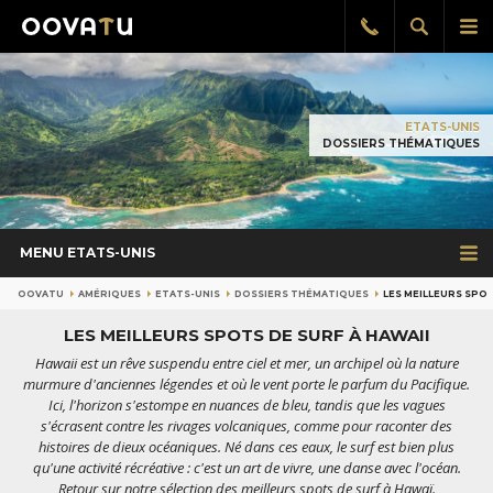
Afficher
Aff
Rappel
gratuit
la
le
recherch
me
pri
ETATS-UNIS
DOSSIERS THÉMATIQUES
MENU ETATS-UNIS
OOVATU
AMÉRIQUES
ETATS-UNIS
DOSSIERS THÉMATIQUES
LES MEILLEURS SPOT
LES MEILLEURS SPOTS DE SURF À HAWAII
Hawaii est un rêve suspendu entre ciel et mer, un archipel où la nature
murmure d'anciennes légendes et où le vent porte le parfum du Pacifique.
Ici, l'horizon s'estompe en nuances de bleu, tandis que les vagues
s'écrasent contre les rivages volcaniques, comme pour raconter des
histoires de dieux océaniques. Né dans ces eaux, le surf est bien plus
qu'une activité récréative : c'est un art de vivre, une danse avec l'océan.
Retour sur notre sélection des meilleurs spots de surf à Hawaï.