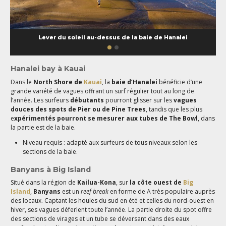
Lever du soleil au-dessus de la baie de Hanalei
Hanalei bay à Kauai
Dans le
North Shore de
Kauai
, la
baie d’Hanalei
bénéficie d’une
grande variété de vagues offrant un surf régulier tout au long de
l’année. Les surfeurs
débutants
pourront glisser sur les
vagues
douces des spots de Pier ou de Pine Trees
, tandis que les plus
e
xpérimentés pourront se mesurer aux tubes de The Bowl
, dans
la partie est de la baie.
Niveau requis : adapté aux surfeurs de tous niveaux selon les
sections de la baie.
Banyans à Big Island
Situé dans la région de
Kailua-Kona
, sur
la côte ouest de
Big
Island
,
Banyans
est un
reef break
en forme de A très populaire auprès
des locaux. Captant les houles du sud en été et celles du nord-ouest en
hiver, ses vagues déferlent toute l’année. La partie droite du spot offre
des sections de virages et un tube se déversant dans des eaux