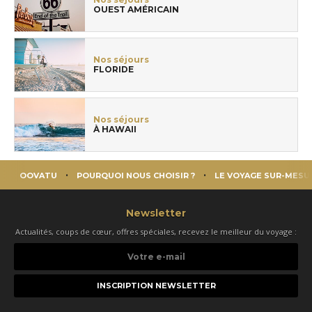
OUEST AMÉRICAIN
Nos séjours
FLORIDE
Nos séjours
À HAWAII
OOVATU
POURQUOI NOUS CHOISIR ?
LE VOYAGE SUR-MESU
Newsletter
Actualités, coups de cœur, offres spéciales, recevez le meilleur du voyage :
Votre
e-
mail