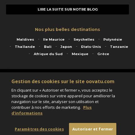
LIRE LA SUITE SUR NOTRE BLOG
Nos plus belles destinations
Maldives
Ile Maurice
Seychelles
Polynésie
Thaïlande
Bali
Japon
Etats-Unis
Tanzanie
Afrique du Sud
Mexique
Grèce
Service animé par Nautil Voyages - 22 rue Georges Picquart 75017 Paris - S.A.S
Gestion des cookies sur le site oovatu.com
au capital de 155 696 euros - RCS Paris B 423 671 973 - Code APE 7911Z
Matricule Atout France IM075100020 - Garantie financière Groupama - Agrément IATA
En cliquant sur « Autoriser et fermer », vous acceptez le
n°20-2 4177 1
stockage de cookies sur votre appareil pour améliorer la
Assurance responsabilité civile et professionnelle HISCOX RCP0081066
navigation sur le site, analyser son utilisation et
contribuer à nos efforts de marketing.
Plus
d'informations
Paramètres des cookies
Paramètres des cookies
Autoriser et fermer