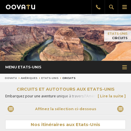
Afficher
Aff
Rappel
gratuit
la
le
recherch
me
pri
ETATS-UNIS
CIRCUITS
MENU ETATS-UNIS
OOVATU
AMÉRIQUES
ETATS-UNIS
CIRCUITS
CIRCUITS ET AUTOTOURS AUX ETATS-UNIS
Embarquez pour une aventure unique à travers l'Amérique. Nos
[ Lire la suite ]
conseillers ont imaginé pour vous les meilleurs itinéraires pour
découvrir les Etats-Unis dans toute leurs splendeurs. Des villes
Affinez la sélection ci-dessous
emblématiques de l'est aux contrées sauvages de l'ouest, parcourez le
pays en toute liberté au volant de votre véhicule. Un voyage inouï à vivre
en couple ou en famille.
Nos itinéraires aux Etats-Unis
Pour explorer d'autres régions du continent, découvrez
tous nos