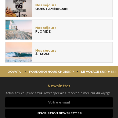
Nos séjours
OUEST AMÉRICAIN
Nos séjours
FLORIDE
Nos séjours
À HAWAII
OOVATU
POURQUOI NOUS CHOISIR ?
LE VOYAGE SUR-MESU
Newsletter
Actualités, coups de cœur, offres spéciales, recevez le meilleur du voyage :
Votre
e-
mail