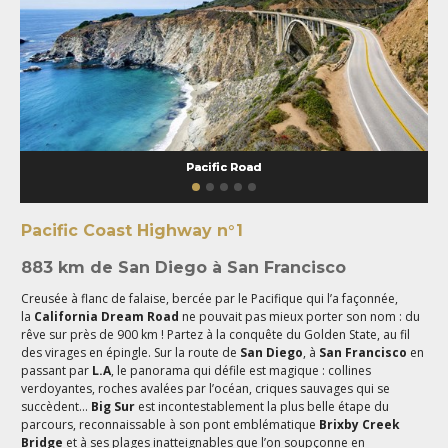
Pacific Road
Pacific Coast Highway n°1
883 km de San Diego à San Francisco
Creusée à flanc de falaise, bercée par le Pacifique qui l’a façonnée,
la
California Dream Road
ne pouvait pas mieux porter son nom : du
rêve sur près de 900 km ! Partez à la conquête du Golden State, au fil
des virages en épingle. Sur la route de
San Diego
, à
San Francisco
en
passant par
L.A
, le panorama qui défile est magique : collines
verdoyantes, roches avalées par l’océan, criques sauvages qui se
succèdent...
Big Sur
est incontestablement la plus belle étape du
parcours, reconnaissable à son pont emblématique
Brixby Creek
Bridge
et à ses plages inatteignables que l’on soupçonne en