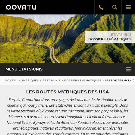
Afficher
Aff
Rappel
gratuit
la
le
recherch
me
pri
ETATS-UNIS
DOSSIERS THÉMATIQUES
MENU ETATS-UNIS
OOVATU
AMÉRIQUES
ETATS-UNIS
DOSSIERS THÉMATIQUES
LES ROUTES MYTHIQ
LES ROUTES MYTHIQUES DES USA
Parfois, l’important dans un voyage n’est pas tant la destination mais le
chemin qui nous y mène. Les Etats-Unis en sont un illustre exemple. Dans
ce vaste territoire où la route est une institution, avec son propre label, les
kilomètres d’asphalte nourrissent l’imaginaire et invitent à l’évasion. Les
National Scenic Byways et les All American Roads, saluées pour leurs sites
archéologiques, naturels et culturels, font inlassablement rêver les
amoureux du volant et des grands espaces. En route pour des itinéraires