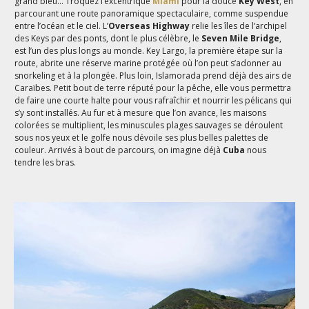
grand bleu… Troquez l’excentrique
Miami
pour la douce
Key West
, en
parcourant une route panoramique spectaculaire, comme suspendue
entre l’océan et le ciel. L’
Overseas Highway
relie les îles de l’archipel
des Keys par des ponts, dont le plus célèbre, le
Seven Mile Bridge
,
est l’un des plus longs au monde. Key Largo, la première étape sur la
route, abrite une réserve marine protégée où l’on peut s’adonner au
snorkeling et à la plongée. Plus loin, Islamorada prend déjà des airs de
Caraïbes. Petit bout de terre réputé pour la pêche, elle vous permettra
de faire une courte halte pour vous rafraîchir et nourrir les pélicans qui
s’y sont installés. Au fur et à mesure que l’on avance, les maisons
colorées se multiplient, les minuscules plages sauvages se déroulent
sous nos yeux et le golfe nous dévoile ses plus belles palettes de
couleur. Arrivés à bout de parcours, on imagine déjà
Cuba
nous
tendre les bras.