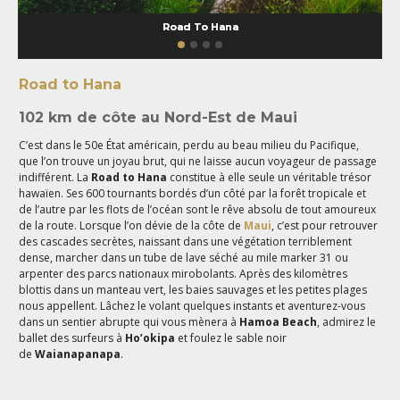
Road To Hana
Road to Hana
102 km de côte au Nord-Est de Maui
C’est dans le 50e État américain, perdu au beau milieu du Pacifique,
que l’on trouve un joyau brut, qui ne laisse aucun voyageur de passage
indifférent. La
Road to Hana
constitue à elle seule un véritable trésor
hawaïen. Ses 600 tournants bordés d’un côté par la forêt tropicale et
de l’autre par les flots de l’océan sont le rêve absolu de tout amoureux
de la route. Lorsque l’on dévie de la côte de
Maui
, c’est pour retrouver
des cascades secrètes, naissant dans une végétation terriblement
dense, marcher dans un tube de lave séché au mile marker 31 ou
arpenter des parcs nationaux mirobolants. Après des kilomètres
blottis dans un manteau vert, les baies sauvages et les petites plages
nous appellent. Lâchez le volant quelques instants et aventurez-vous
dans un sentier abrupte qui vous mènera à
Hamoa Beach
, admirez le
ballet des surfeurs à
Ho’okipa
et foulez le sable noir
de
Waianapanapa
.