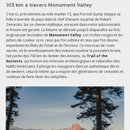
103 km à travers Monument Valley
C’est ici, précisément au mile marker 13, que Forrest Gump stoppa sa
folle traversée du pays dans le chef d’œuvre oscarisé de Robert
Zemeckis. Sur ce chemin mythique, enraciné dans notre subconscient,
le frisson est garanti. Le bitume se déroule jusqu’à disparaître au loin,
englouti par les buttes de
Monument Valley
. Les roches rouges et les
pitons de couleur ocre, ceux que l’on admire et ceux que l’on devine,
enjambent les États de l’Utah et de l’Arizona. Ce morceau de route
sacrée, où le vrombissement des voitures soulève la poussière brune,
fait partie des 700 km du Sentier des Anciens, ou
Trail of the
Ancients
, qui honore les richesses archéologiques et culturelles des
Natifs Américains. Il plonge les voyageurs dans un authentique décor
de western, celui-là même qui a inspiré des générations de cinéastes et
continue de faire rêver les cinéphiles…