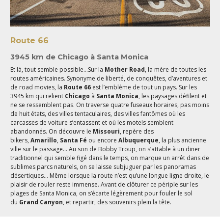
Route 66
3945 km de Chicago à Santa Monica
Et là, tout semble possible…Sur la
Mother Road
, la mère de toutes les
routes américaines. Synonyme de liberté, de conquêtes, d’aventures et
de road movies, la
Route 66
est l’emblème de tout un pays. Sur les
3945 km qui relient
Chicago
à
Santa Monica
, les paysages défilent et
ne se ressemblent pas. On traverse quatre fuseaux horaires, pas moins
de huit états, des villes tentaculaires, des villes fantômes où les
carcasses de voiture s’entassent et où les motels semblent
abandonnés. On découvre le
Missouri
, repère des
bikers,
Amarillo
,
Santa Fé
ou encore
Albuquerque
, la plus ancienne
ville sur le passage… Au son de Bobby Troup, on s’attable à un diner
traditionnel qui semble figé dans le temps, on marque un arrêt dans de
sublimes parcs naturels, on se laisse subjuguer par les panoramas
désertiques… Même lorsque la route n’est qu’une longue ligne droite, le
plaisir de rouler reste immense. Avant de clôturer ce périple sur les
plages de Santa Monica, on s’écarte légèrement pour fouler le sol
du
Grand Canyon
, et repartir, des souvenirs plein la tête.