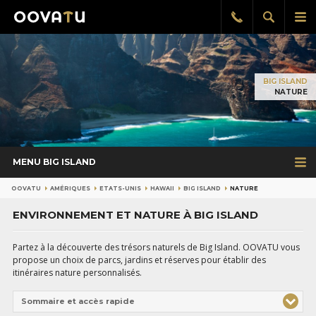
Afficher
Aff
Rappel
gratuit
la
le
recherch
me
pri
BIG ISLAND
NATURE
MENU BIG ISLAND
OOVATU
AMÉRIQUES
ETATS-UNIS
HAWAII
BIG ISLAND
NATURE
ENVIRONNEMENT ET NATURE À BIG ISLAND
Partez à la découverte des trésors naturels de Big Island. OOVATU vous
propose un choix de parcs, jardins et réserves pour établir des
itinéraires nature personnalisés.
Sommaire et accès rapide