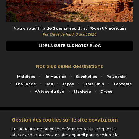
Notre road trip de 2 semaines dans l’Ouest Américain
Par Chloé, le lundi 3 août 2026
LIRE LA SUITE SUR NOTRE BLOG
Nos plus belles destinations
Maldives
Ile Maurice
Seychelles
Polynésie
Thaïlande
Bali
Japon
Etats-Unis
Tanzanie
Afrique du Sud
Mexique
Grèce
Service animé par Nautil Voyages - 22 rue Georges Picquart 75017 Paris - S.A.S
Gestion des cookies sur le site oovatu.com
au capital de 155 696 euros - RCS Paris B 423 671 973 - Code APE 7911Z
Matricule Atout France IM075100020 - Garantie financière Groupama - Agrément IATA
En cliquant sur « Autoriser et fermer », vous acceptez le
n°20-2 4177 1
stockage de cookies sur votre appareil pour améliorer la
Assurance responsabilité civile et professionnelle HISCOX RCP0081066