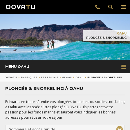
Afficher
Aff
Rappel
gratuit
la
le
recherch
me
pri
OAHU
PLONGÉE & SNORKELING
MENU OAHU
OOVATU
AMÉRIQUES
ETATS-UNIS
HAWAII
OAHU
PLONGÉE & SNORKELING
PLONGÉE & SNORKELING À OAHU
Préparez en toute sérénité vos plongées bouteilles ou sorties snorkeling
à Oahu avec les spécialistes plongée OOVATU. Ils partagent votre
passion pour les fonds marins et sauront vous indiquer les bonnes
adresses pour réussir votre séjour.
Sommaire et accès rapide