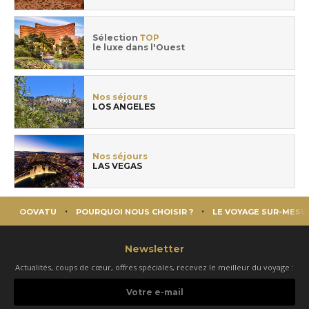
Sélection
TOP
le luxe dans l'Ouest
Nos séjours
LOS ANGELES
Nos séjours
LAS VEGAS
OOVATU
POURQUOI NOUS CHOISIR ?
LE VOYAGE SUR-MESU
Newsletter
Actualités, coups de cœur, offres spéciales, recevez le meilleur du voyage :
Votre
e-