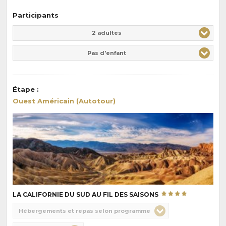
Participants
Adulte(s)
Enfant(s)
2 adultes
Pas d'enfant
Étape
:
Ouest Américain (Autotour)
LA CALIFORNIE DU SUD AU FIL DES SAISONS
Choix
Hébergements et repas selon programme
de