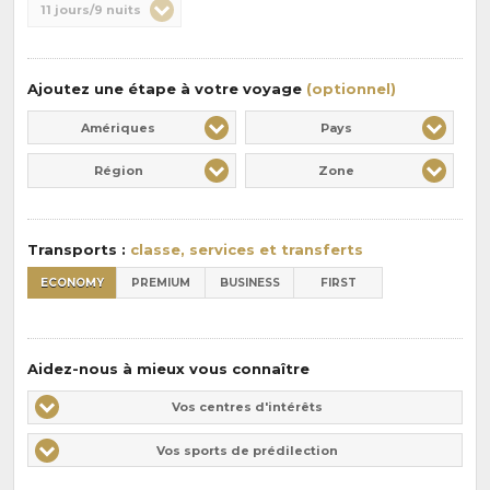
Durée
11 jours/9 nuits
la
:
pension
:
Ajoutez une étape à votre voyage
(optionnel)
Amériques
Pays
Région
Zone
Transports :
classe, services et transferts
ECONOMY
PREMIUM
BUSINESS
FIRST
Aidez-nous à mieux vous connaître
Vos
Vos centres d'intérêts
centres
Vos
Vos sports de prédilection
d'intérêts
sports