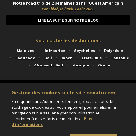
Notre road trip de 2 semaines dans l’Ouest Américain
Par Chloé, le lundi 3 août 2026
LIRE LA SUITE SUR NOTRE BLOG
Nos plus belles destinations
Maldives
Ile Maurice
Seychelles
Polynésie
Thaïlande
Bali
Japon
Etats-Unis
Tanzanie
Afrique du Sud
Mexique
Grèce
Service animé par Nautil Voyages - 22 rue Georges Picquart 75017 Paris - S.A.S
Gestion des cookies sur le site oovatu.com
au capital de 155 696 euros - RCS Paris B 423 671 973 - Code APE 7911Z
Matricule Atout France IM075100020 - Garantie financière Groupama - Agrément IATA
En cliquant sur « Autoriser et fermer », vous acceptez le
n°20-2 4177 1
stockage de cookies sur votre appareil pour améliorer la
Assurance responsabilité civile et professionnelle HISCOX RCP0081066
navigation sur le site, analyser son utilisation et
contribuer à nos efforts de marketing.
Plus
d'informations