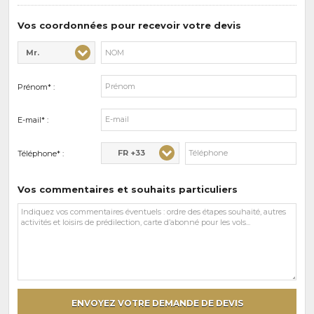
de
prédilections
Vos coordonnées pour recevoir votre devis
Mr.
Civilité* :
Nom* :
Prénom* :
E-mail* :
FR +33
Téléphone* :
Vos commentaires et souhaits particuliers
Vos
commentaires
et
souhaits
particuliers
ENVOYEZ VOTRE DEMANDE DE DEVIS