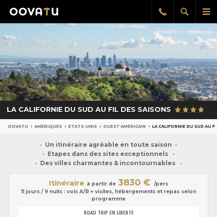
Afficher
Aff
Rappel
gratuit
la
le
recherch
me
pri
LA CALIFORNIE DU SUD AU FIL DES SAISONS
OOVATU
AMÉRIQUES
ETATS-UNIS
OUEST AMÉRICAIN
LA CALIFORNIE DU SUD AU F
Un itinéraire agréable en toute saison
Etapes dans des sites exceptionnels
Des villes charmantes & incontournables
3830 €
Itinéraire
à partir de
/pers
11 jours / 9 nuits : vols A/R + visites, hébergements et repas selon
programme
ROAD TRIP EN LIBERTÉ