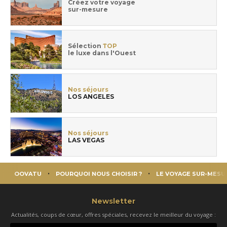
Créez votre voyage
sur-mesure
Sélection
TOP
le luxe dans l'Ouest
Nos séjours
LOS ANGELES
Nos séjours
LAS VEGAS
OOVATU
POURQUOI NOUS CHOISIR ?
LE VOYAGE SUR-MESU
Newsletter
Actualités, coups de cœur, offres spéciales, recevez le meilleur du voyage :