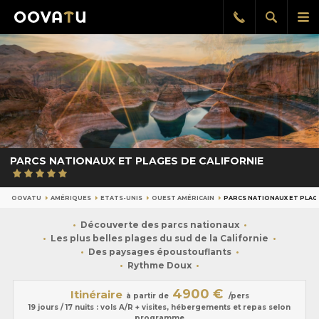
Afficher
Aff
Rappel
gratuit
la
le
recherch
me
pri
PARCS NATIONAUX ET PLAGES DE CALIFORNIE
OOVATU
AMÉRIQUES
ETATS-UNIS
OUEST AMÉRICAIN
PARCS NATIONAUX ET PLAGE
Découverte des parcs nationaux
Les plus belles plages du sud de la Californie
Des paysages époustouflants
Rythme Doux
4900 €
Itinéraire
à partir de
/pers
19 jours / 17 nuits : vols A/R + visites, hébergements et repas selon
programme