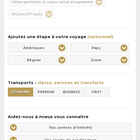
Hébergements et repas selon programme
de
Durée
19 jours/17 nuits
la
:
pension
:
Ajoutez une étape à votre voyage
(optionnel)
Amériques
Pays
Région
Zone
Transports :
classe, services et transferts
ECONOMY
PREMIUM
BUSINESS
FIRST
Aidez-nous à mieux vous connaître
Vos
Vos centres d'intérêts
centres
Vos
Vos sports de prédilection