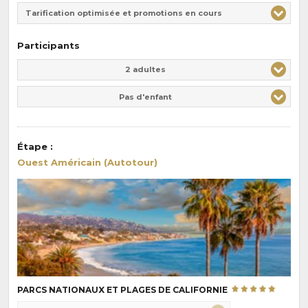
Tarification optimisée et promotions en cours
Participants
Adulte(s)
Enfant(s)
2 adultes
Pas d'enfant
Étape
:
Ouest Américain (Autotour)
PARCS NATIONAUX ET PLAGES DE CALIFORNIE
Choix