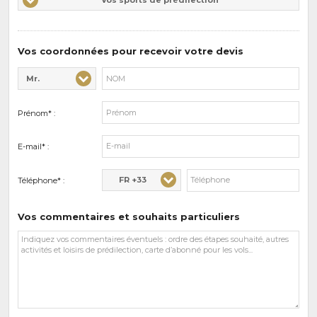
d'intérêts
sports
de
prédilections
Vos coordonnées pour recevoir votre devis
Mr.
Civilité* :
Nom* :
Prénom* :
E-mail* :
FR +33
Téléphone* :
Vos commentaires et souhaits particuliers
Vos
commentaires
et
souhaits
particuliers