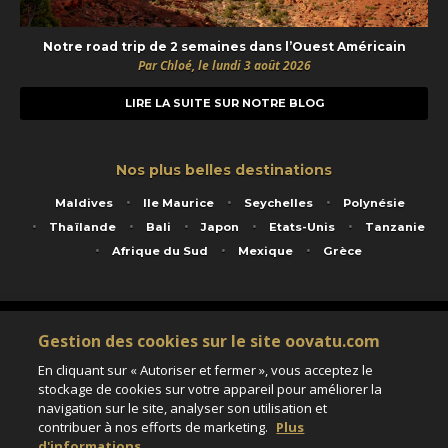
Notre road trip de 2 semaines dans l’Ouest Américain
Par Chloé, le lundi 3 août 2026
LIRE LA SUITE SUR NOTRE BLOG
Nos plus belles destinations
Maldives
Ile Maurice
Seychelles
Polynésie
Thaïlande
Bali
Japon
Etats-Unis
Tanzanie
Afrique du Sud
Mexique
Grèce
Service animé par Nautil Voyages - 22 rue Georges Picquart 75017 Paris - S.A.S
Gestion des cookies sur le site oovatu.com
au capital de 155 696 euros - RCS Paris B 423 671 973 - Code APE 7911Z
Matricule Atout France IM075100020 - Garantie financière Groupama - Agrément IATA
En cliquant sur « Autoriser et fermer », vous acceptez le
n°20-2 4177 1
stockage de cookies sur votre appareil pour améliorer la
Assurance responsabilité civile et professionnelle HISCOX RCP0081066
navigation sur le site, analyser son utilisation et
contribuer à nos efforts de marketing.
Plus
d'informations