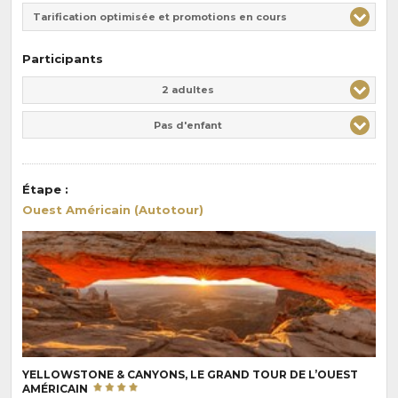
Tarification optimisée et promotions en cours
Participants
Adulte(s)
Enfant(s)
2 adultes
Pas d'enfant
Étape
:
Ouest Américain (Autotour)
YELLOWSTONE & CANYONS, LE GRAND TOUR DE L’OUEST
AMÉRICAIN