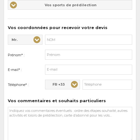
Vos
Vos sports de prédilection
d'intérêts
sports
de
prédilections
Vos coordonnées pour recevoir votre devis
Mr.
Civilité* :
Nom* :
Prénom* :
E-mail* :
FR +33
Téléphone* :
Vos commentaires et souhaits particuliers
Vos
commentaires
et
souhaits
particuliers