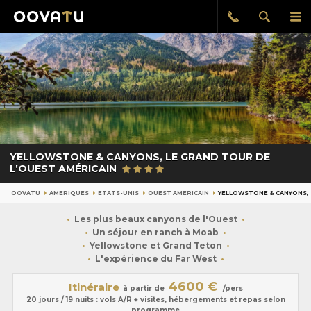
Afficher
Aff
Rappel
gratuit
la
le
recherch
me
pri
YELLOWSTONE & CANYONS, LE GRAND TOUR DE
L’OUEST AMÉRICAIN
OOVATU
AMÉRIQUES
ETATS-UNIS
OUEST AMÉRICAIN
YELLOWSTONE & CANYONS, 
Les plus beaux canyons de l'Ouest
Un séjour en ranch à Moab
Yellowstone et Grand Teton
L'expérience du Far West
4600 €
Itinéraire
à partir de
/pers
20 jours / 19 nuits : vols A/R + visites, hébergements et repas selon
programme