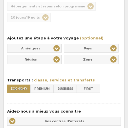
Choix
Hébergements et repas selon programme
de
Durée
20 jours/19 nuits
la
:
pension
:
Ajoutez une étape à votre voyage
(optionnel)
Amériques
Pays
Région
Zone
Transports :
classe, services et transferts
ECONOMY
PREMIUM
BUSINESS
FIRST
Aidez-nous à mieux vous connaître
Vos
Vos centres d'intérêts
centres