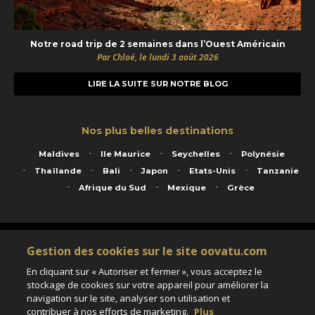
Notre road trip de 2 semaines dans l’Ouest Américain
Par Chloé, le lundi 3 août 2026
LIRE LA SUITE SUR NOTRE BLOG
Nos plus belles destinations
Maldives
Ile Maurice
Seychelles
Polynésie
Thaïlande
Bali
Japon
Etats-Unis
Tanzanie
Afrique du Sud
Mexique
Grèce
Service animé par Nautil Voyages - 22 rue Georges Picquart 75017 Paris - S.A.S
Gestion des cookies sur le site oovatu.com
au capital de 155 696 euros - RCS Paris B 423 671 973 - Code APE 7911Z
Matricule Atout France IM075100020 - Garantie financière Groupama - Agrément IATA
En cliquant sur « Autoriser et fermer », vous acceptez le
n°20-2 4177 1
stockage de cookies sur votre appareil pour améliorer la
Assurance responsabilité civile et professionnelle HISCOX RCP0081066
navigation sur le site, analyser son utilisation et
contribuer à nos efforts de marketing.
Plus