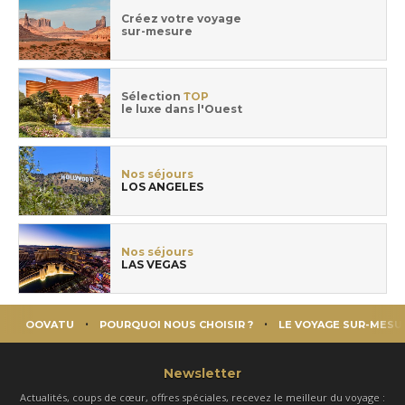
Créez votre voyage
sur-mesure
Sélection
TOP
le luxe dans l'Ouest
Nos séjours
LOS ANGELES
Nos séjours
LAS VEGAS
OOVATU
POURQUOI NOUS CHOISIR ?
LE VOYAGE SUR-MESU
Newsletter
Actualités, coups de cœur, offres spéciales, recevez le meilleur du voyage :