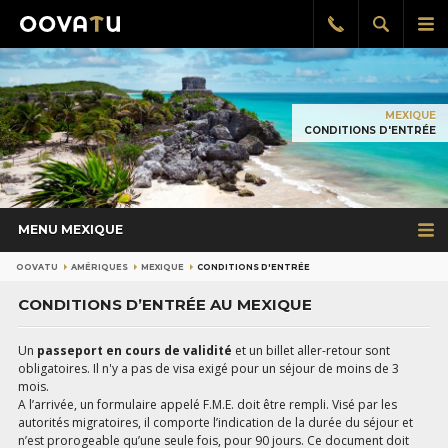
Afficher
Aff
Rappel
gratuit
la
le
recherch
me
pri
MEXIQUE
CONDITIONS D'ENTRÉE
MENU MEXIQUE
OOVATU
AMÉRIQUES
MEXIQUE
CONDITIONS D'ENTRÉE
CONDITIONS D’ENTRÉE AU MEXIQUE
Un
passeport en cours de validité
et un billet aller-retour sont
obligatoires. Il n'y a pas de visa exigé pour un séjour de moins de 3
mois.
A l’arrivée, un formulaire appelé F.M.E. doit être rempli. Visé par les
autorités migratoires, il comporte l’indication de la durée du séjour et
n’est prorogeable qu’une seule fois, pour 90 jours. Ce document doit