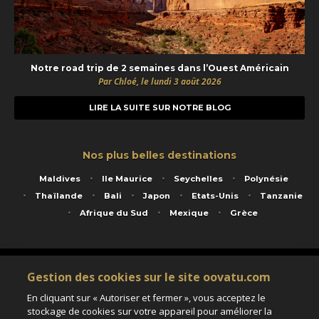
Notre road trip de 2 semaines dans l’Ouest Américain
Par Chloé, le lundi 3 août 2026
LIRE LA SUITE SUR NOTRE BLOG
Nos plus belles destinations
Maldives
Ile Maurice
Seychelles
Polynésie
Thaïlande
Bali
Japon
Etats-Unis
Tanzanie
Afrique du Sud
Mexique
Grèce
Service animé par Nautil Voyages - 22 rue Georges Picquart 75017 Paris - S.A.S
Gestion des cookies sur le site oovatu.com
au capital de 155 696 euros - RCS Paris B 423 671 973 - Code APE 7911Z
Matricule Atout France IM075100020 - Garantie financière Groupama - Agrément IATA
En cliquant sur « Autoriser et fermer », vous acceptez le
n°20-2 4177 1
stockage de cookies sur votre appareil pour améliorer la
Assurance responsabilité civile et professionnelle HISCOX RCP0081066