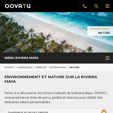
Afficher
Aff
Rappel
gratuit
la
le
recherch
me
pri
RIVIERA MAYA
NATURE
MENU RIVIERA MAYA
OOVATU
AMÉRIQUES
MEXIQUE
RIVIERA MAYA
NATURE
ENVIRONNEMENT ET NATURE SUR LA RIVIERA
MAYA
Partez à la découverte des trésors naturels de la Riviera Maya. OOVATU
vous propose un choix de parcs, jardins et réserves pour établir des
itinéraires nature personnalisés.
Sommaire et accès rapide