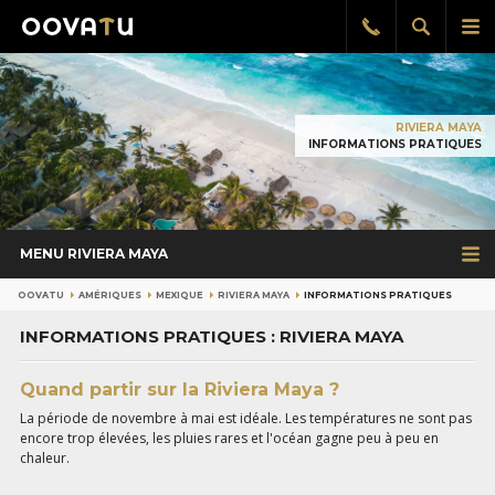
Afficher
Aff
Rappel
gratuit
la
le
recherch
me
pri
RIVIERA MAYA
INFORMATIONS PRATIQUES
MENU RIVIERA MAYA
OOVATU
AMÉRIQUES
MEXIQUE
RIVIERA MAYA
INFORMATIONS PRATIQUES
INFORMATIONS PRATIQUES : RIVIERA MAYA
Quand partir sur la Riviera Maya ?
La période de novembre à mai est idéale. Les températures ne sont pas
encore trop élevées, les pluies rares et l'océan gagne peu à peu en
chaleur.