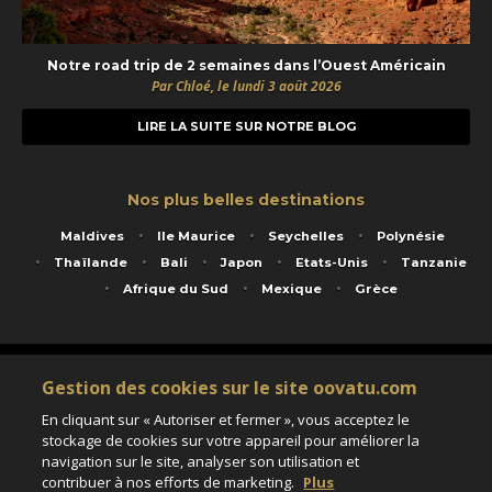
Notre road trip de 2 semaines dans l’Ouest Américain
Par Chloé, le lundi 3 août 2026
LIRE LA SUITE SUR NOTRE BLOG
Nos plus belles destinations
Maldives
Ile Maurice
Seychelles
Polynésie
Thaïlande
Bali
Japon
Etats-Unis
Tanzanie
Afrique du Sud
Mexique
Grèce
Service animé par Nautil Voyages - 22 rue Georges Picquart 75017 Paris - S.A.S
Gestion des cookies sur le site oovatu.com
au capital de 155 696 euros - RCS Paris B 423 671 973 - Code APE 7911Z
Matricule Atout France IM075100020 - Garantie financière Groupama - Agrément IATA
En cliquant sur « Autoriser et fermer », vous acceptez le
n°20-2 4177 1
stockage de cookies sur votre appareil pour améliorer la
Assurance responsabilité civile et professionnelle HISCOX RCP0081066
navigation sur le site, analyser son utilisation et
contribuer à nos efforts de marketing.
Plus