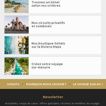
Trouvez un hôtel
selon vos critères
Nos circuits privatifs
et combinés
Nos boutique-hôtels
sur la Riviera Maya
Créez votre voyage
sur-mesure
OOVATU
POURQUOI NOUS CHOISIR ?
LE VOYAGE SUR-MESU
Newsletter
Actualités, coups de cœur, offres spéciales, recevez le meilleur du voyage :