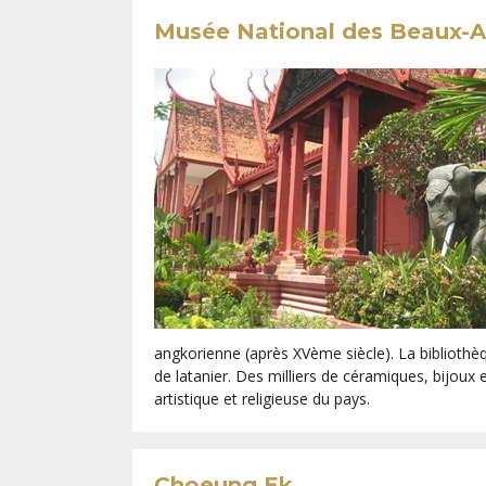
Musée National des Beaux-A
angkorienne (après XVème siècle). La biblioth
de latanier. Des milliers de céramiques, bijou
artistique et religieuse du pays.
Choeung Ek