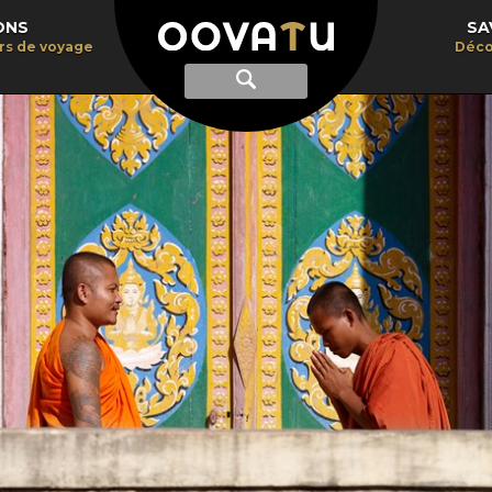
ONS
SA
irs de voyage
Déco
Afficher
Recherche
la
recherche