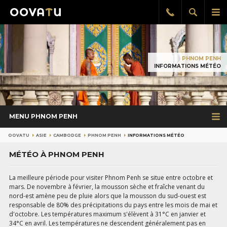
Afficher
Aff
Rappel
gratuit
la
le
recherch
me
pri
PHNOM PENH
INFORMATIONS MÉTÉO
MENU PHNOM PENH
OOVATU
ASIE
CAMBODGE
PHNOM PENH
INFORMATIONS MÉTÉO
MÉTÉO À PHNOM PENH
La meilleure période pour visiter Phnom Penh se situe entre octobre et
mars. De novembre à février, la mousson sèche et fraîche venant du
nord-est amène peu de pluie alors que la mousson du sud-ouest est
responsable de 80% des précipitations du pays entre les mois de mai et
d'octobre. Les températures maximum s'élèvent à 31°C en janvier et
34°C en avril. Les températures ne descendent généralement pas en