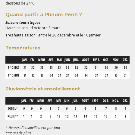
dessous de 24°C.
Quand partir à Phnom Penh ?
Saisons touristiques
Haute saison : d'octobre à mars.
Très haute saison : entre le 20 décembre et le 10 janvier.
Températures
JAN.
FÉV.
MARS
AVR.
MAI
JUIN
JUIL.
AOÛT
SEPT.
OCT.
NOV.
DÉC.
T° C MAX
31
32
33
35
33
32
32
32
31
30
30
30
T° C MIN
21
22
23
24
24
24
24
24
24
24
23
21
Pluviométrie et ensoleillement
JAN.
FÉV.
MARS
AVR.
MAI
JUIN
JUIL.
AOÛT
SEPT.
OCT.
NOV.
DÉC.
SOLEIL *
9
9
9
8
7
6
6
6
5
7
8
9
PLUIE **
1
1
2
5
13
12
13
14
15
12
5
2
* Heures d'ensoleillement par jour
**Jours de pluie