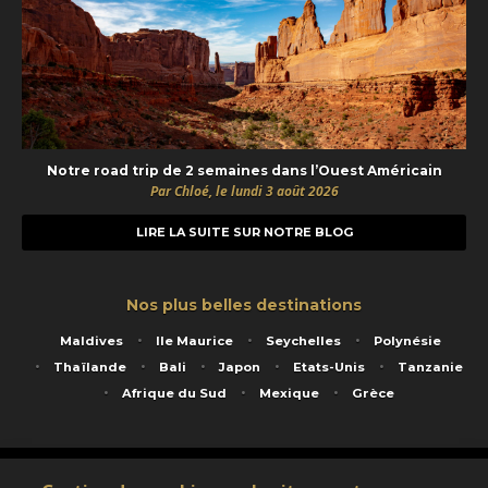
Notre road trip de 2 semaines dans l’Ouest Américain
Par Chloé, le lundi 3 août 2026
LIRE LA SUITE SUR NOTRE BLOG
Nos plus belles destinations
Maldives
Ile Maurice
Seychelles
Polynésie
Thaïlande
Bali
Japon
Etats-Unis
Tanzanie
Afrique du Sud
Mexique
Grèce
Service animé par Nautil Voyages - 22 rue Georges Picquart 75017 Paris - S.A.S