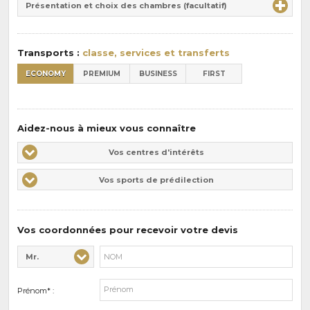
la
Présentation et choix des chambres (facultatif)
:
pension
:
Transports :
classe, services et transferts
ECONOMY
PREMIUM
BUSINESS
FIRST
Aidez-nous à mieux vous connaître
Vos
Vos centres d'intérêts
centres
Vos
Vos sports de prédilection
d'intérêts
sports
de
prédilections
Vos coordonnées pour recevoir votre devis
Mr.
Civilité* :
Nom* :
Prénom* :