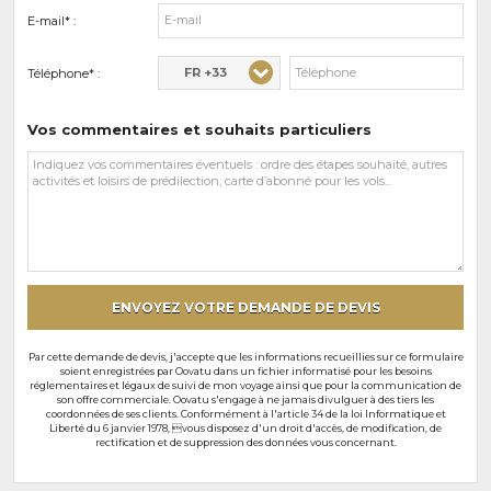
E-mail* :
FR +33
Téléphone* :
Vos commentaires et souhaits particuliers
Vos
commentaires
et
souhaits
particuliers
ENVOYEZ VOTRE DEMANDE DE DEVIS
Par cette demande de devis, j'accepte que les informations recueillies sur ce formulaire
soient enregistrées par Oovatu dans un fichier informatisé pour les besoins
réglementaires et légaux de suivi de mon voyage ainsi que pour la communication de
son offre commerciale. Oovatu s'engage à ne jamais divulguer à des tiers les
coordonnées de ses clients. Conformément à l'article 34 de la loi Informatique et
Liberté du 6 janvier 1978, vous disposez d'un droit d'accès, de modification, de
rectification et de suppression des données vous concernant.