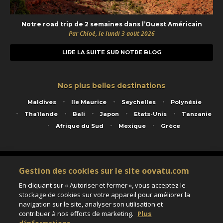
Notre road trip de 2 semaines dans l’Ouest Américain
Par Chloé, le lundi 3 août 2026
LIRE LA SUITE SUR NOTRE BLOG
Nos plus belles destinations
Maldives
Ile Maurice
Seychelles
Polynésie
Thaïlande
Bali
Japon
Etats-Unis
Tanzanie
Afrique du Sud
Mexique
Grèce
Service animé par Nautil Voyages - 22 rue Georges Picquart 75017 Paris - S.A.S
Gestion des cookies sur le site oovatu.com
au capital de 155 696 euros - RCS Paris B 423 671 973 - Code APE 7911Z
Matricule Atout France IM075100020 - Garantie financière Groupama - Agrément IATA
En cliquant sur « Autoriser et fermer », vous acceptez le
n°20-2 4177 1
stockage de cookies sur votre appareil pour améliorer la
Assurance responsabilité civile et professionnelle HISCOX RCP0081066
navigation sur le site, analyser son utilisation et
contribuer à nos efforts de marketing.
Plus