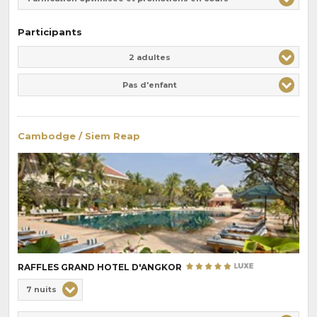
Participants
Adulte(s)
Enfant(s)
2 adultes
Pas d'enfant
Cambodge / Siem Reap
RAFFLES GRAND HOTEL D'ANGKOR
Choix
7 nuits
de
Durée