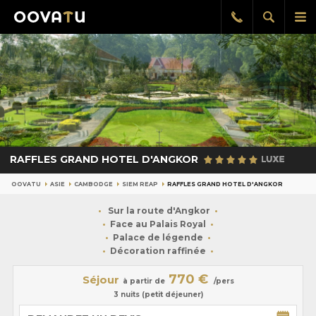
Afficher
Aff
Rappel
gratuit
la
le
recherch
me
pri
RAFFLES GRAND HOTEL D'ANGKOR
OOVATU
ASIE
CAMBODGE
SIEM REAP
RAFFLES GRAND HOTEL D'ANGKOR
Sur la route d'Angkor
Face au Palais Royal
Palace de légende
Décoration raffinée
770 €
Séjour
à partir de
/pers
3 nuits (petit déjeuner)