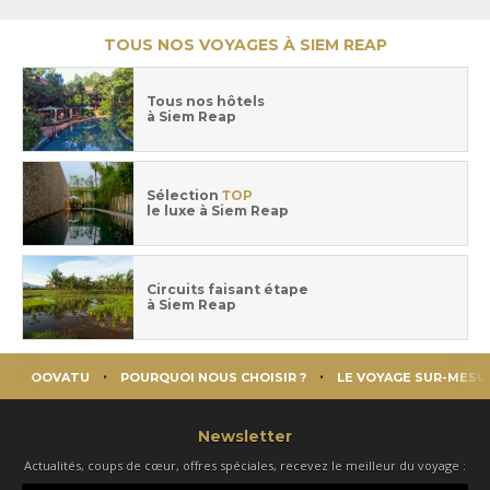
TOUS NOS VOYAGES À SIEM REAP
Tous nos hôtels
à Siem Reap
Sélection
TOP
le luxe à Siem Reap
Circuits faisant étape
à Siem Reap
OOVATU
POURQUOI NOUS CHOISIR ?
LE VOYAGE SUR-MESU
Newsletter
Actualités, coups de cœur, offres spéciales, recevez le meilleur du voyage :