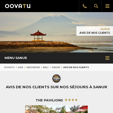
Afficher
Aff
Rappel
gratuit
la
le
recherch
me
pri
SANUR
AVIS DE NOS CLIENTS
MENU SANUR
OOVATU
ASIE
INDONÉSIE
BALI
SANUR
AVIS DE NOS CLIENTS
AVIS DE NOS CLIENTS SUR NOS SÉJOURS À SANUR
THE PAVILIONS