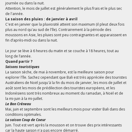
journée ou dans la nuit.
Attention, le mois de juillet est généralement le plus frais et le plus sec
de l'année.
La saison des pluies : de janvier à avril
C'est en janvier que la pluviosité atteint son maximum (il pleut deux fois
plus au nord qu'au sud de l'île). Contrairement à la période des
moussons en Asie, les pluies sont peu contraignantes et apparaissent en
fin d’après-midi ou dans la nuit.
Le jour se lève à 6 heures du matin et se couche à 18 heures, tout au
long de l’année.
Quand partir ?
Saisons touristiques
La saison sèche, de mai à novembre, est la meilleure saison pour
explorer l'île. Sachez cependant que Bali est très appréciée des touristes
Australiens de Noël jusqu'à la fin du mois de janvier, les mois de juillet et
août sont les mois de prédilection des touristes européens, et les
Indonésiens sont très nombreux au moment du ramadan, à Noël et de
la mi-juin à la mi-juillet.
Le Bon Créneau
Mai, juin et septembre sont les meilleurs mois pour visiter Bali dans des
conditions optimales.
La saison Coup de Coeur
Juin. Tout est vert après la mousson et on trouve des prix intéressants
car la haute saison n'a pas encore démarré.