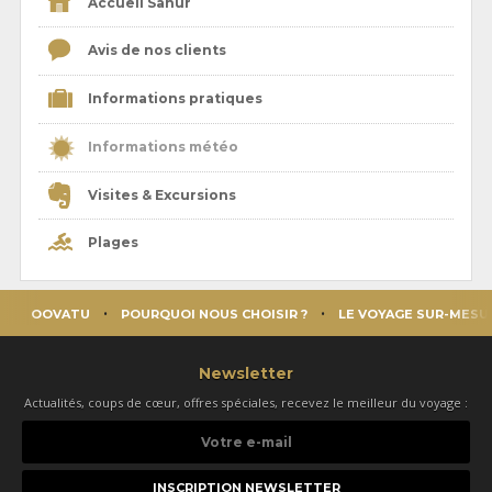
Accueil Sanur
Avis de nos clients
Informations pratiques
Informations météo
Visites & Excursions
Plages
OOVATU
POURQUOI NOUS CHOISIR ?
LE VOYAGE SUR-MESU
Newsletter
Actualités, coups de cœur, offres spéciales, recevez le meilleur du voyage :
Votre
e-
mail