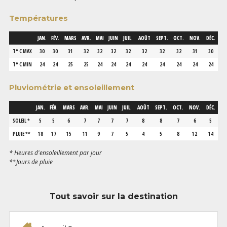
Températures
JAN.
FÉV.
MARS
AVR.
MAI
JUIN
JUIL.
AOÛT
SEPT.
OCT.
NOV.
DÉC.
T° C MAX
30
30
31
32
32
32
32
32
32
32
31
30
T° C MIN
24
24
25
25
24
24
24
24
24
24
24
24
Pluviométrie et ensoleillement
JAN.
FÉV.
MARS
AVR.
MAI
JUIN
JUIL.
AOÛT
SEPT.
OCT.
NOV.
DÉC.
SOLEIL *
5
5
6
7
7
7
7
8
8
7
6
5
PLUIE **
18
17
15
11
9
7
5
4
5
8
12
14
* Heures d'ensoleillement par jour
**Jours de pluie
Tout savoir sur la destination