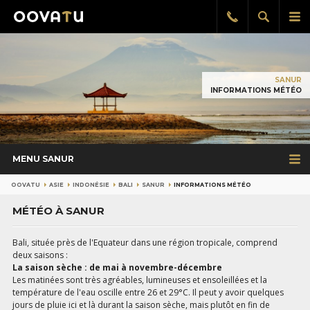
Afficher
Aff
Rappel
gratuit
la
le
recherch
me
pri
SANUR
INFORMATIONS MÉTÉO
MENU SANUR
OOVATU
ASIE
INDONÉSIE
BALI
SANUR
INFORMATIONS MÉTÉO
MÉTÉO À SANUR
Bali, située près de l'Equateur dans une région tropicale, comprend
deux saisons :
La saison sèche : de mai à novembre-décembre
Les matinées sont très agréables, lumineuses et ensoleillées et la
température de l'eau oscille entre 26 et 29°C. Il peut y avoir quelques
jours de pluie ici et là durant la saison sèche, mais plutôt en fin de