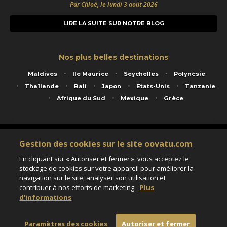
Par Chloé, le lundi 3 août 2026
LIRE LA SUITE SUR NOTRE BLOG
Nos plus belles destinations
Maldives
Ile Maurice
Seychelles
Polynésie
Thaïlande
Bali
Japon
Etats-Unis
Tanzanie
Afrique du Sud
Mexique
Grèce
Service animé par Nautil Voyages - 22 rue Georges Picquart 75017 Paris - S.A.S
Gestion des cookies sur le site oovatu.com
au capital de 155 696 euros - RCS Paris B 423 671 973 - Code APE 7911Z
Matricule Atout France IM075100020 - Garantie financière Groupama - Agrément IATA
En cliquant sur « Autoriser et fermer », vous acceptez le
n°20-2 4177 1
stockage de cookies sur votre appareil pour améliorer la
Assurance responsabilité civile et professionnelle HISCOX RCP0081066
navigation sur le site, analyser son utilisation et
contribuer à nos efforts de marketing.
Plus
d'informations
Paramètres des cookies
Paramètres des cookies
Autoriser et fermer