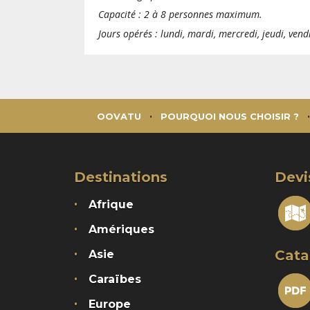
Capacité : 2 à 8 personnes maximum.
Jours opérés : lundi, mardi, mercredi, jeudi, ven
OOVATU
POURQUOI NOUS CHOISIR ?
Destinations
Devi
Afrique
Amériques
Cata
Asie
Caraïbes
Europe