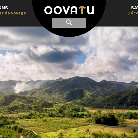
ONS
SA
irs de voyage
Déco
Afficher
Recherche
la
recherche