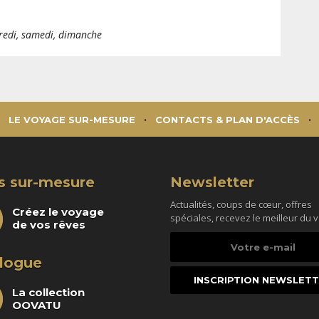
dredi, samedi, dimanche
LE VOYAGE SUR-MESURE
CONTACTS & PLAN D'ACCÈS
s sur-mesure
Newsletter
Actualités, coups de cœur, offres
Créez le voyage
spéciales, recevez le meilleur du 
de vos rêves
Votre
e-
logue
mail
La collection
OOVATU